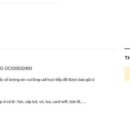
T
53G DC020032400
 số lượng xin vui lòng call trực tiếp để được báo giá sỉ
và lẽ : fan, cáp lcd, vỏ, loa, card wifi, bản lề,....