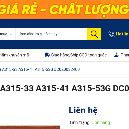
Hotlin
 mục
hẩm khuyến mãi
Giao hàng,Ship COD toàn quốc
Than
e 3 A315-33 A315-41 A315-53G DC020032400
 3 A315-33 A315-41 A315-53G DC
Liên hệ
Tình trạng:
Còn hàng