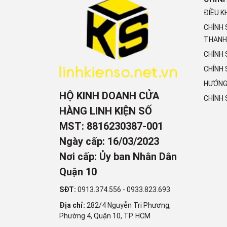
ĐIỀU K
CHÍNH
THANH
CHÍNH
CHÍNH 
HƯỚNG
HỘ KINH DOANH CỬA
CHÍNH
HÀNG LINH KIỆN SỐ
MST: 8816230387-001
Ngày cấp: 16/03/2023
Nơi cấp: Ủy ban Nhân Dân
Quận 10
SĐT:
0913.374.556
-
0933.823.693
Địa chỉ:
282/4 Nguyễn Tri Phương,
Phường 4, Quận 10, TP. HCM