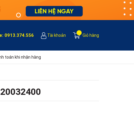
e:
0913.374.556
Tài khoản
Giỏ hàng
h toán khi nhận hàng
020032400