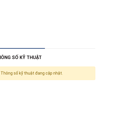
HÔNG SỐ KỸ THUẬT
Thông số kỹ thuật đang cập nhật.