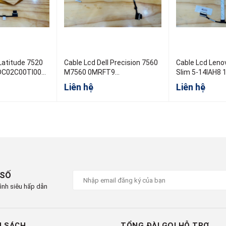
 Latitude 7520
Cable Lcd Dell Precision 7560
Cable Lcd Leno
M7560 0MRFT9
Slim 5-14IAH8 
D 2.7 RGB
DC02C00SQ00 30Pin 0.5
Liên hệ
Liên hệ
 SỐ
ình siêu hấp dẫn
H SÁCH
TỔNG ĐÀI GỌI HỖ TRỢ