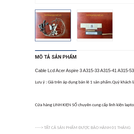
MÔ TẢ SẢN PHẨM
Cable Lcd Acer Aspire 3 A315-33 A315-41 A315-
Lưu ý : Giá trên áp dụng bán lẽ 1 sản phẩm.Quý khách lấy
Cửa hàng LINH KIỆN SỐ chuyên cung cấp linh kiện laptop sỉ 
----> TẤT CẢ SẢN PHẨM ĐƯỢC BẢO HÀNH 01 THÁNG