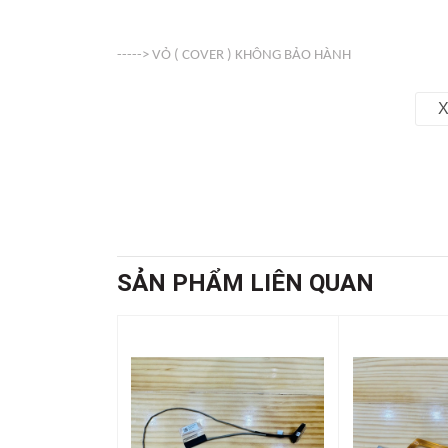
-----> VỎ ( COVER ) KHÔNG BẢO HÀNH
X
Web : linhkienso.net.vn
Zalo: 0933.823.693 KD
SẢN PHẨM LIÊN QUAN