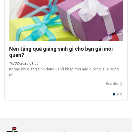
Nên tặng quà giáng sinh gì cho bạn gái mới
Ý n
quen?
tìn
16/02/2023 01:55
16/0
Không khí giáng sinh đang ùa về khắp mọi nẻo đường, ai ai cũng
Mỗi m
nô...
nhau,.
Đọc tiếp