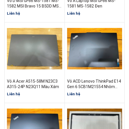
Vỏ D MSI GF66 MS-1581 MS-
Vỏ A Laptop MSI GF66 MS-
1582 MSI Bravo 15 B5DD MS-
1581 MS-1582 Đen
158K
Liên hệ
Liên hệ
Vỏ A Acer A515-58M N23C3
Vỏ ACD Lenovo ThinkPad E14
A315-24P N23Q11 Màu Xám
Gen 6 5CB1M21554 Nhôm
Đen
Liên hệ
Liên hệ