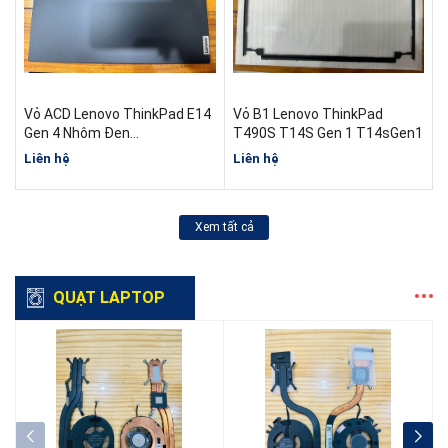
Vỏ ACD Lenovo ThinkPad E14
Vỏ B1 Lenovo ThinkPad
Gen 4 Nhôm Đen
T490S T14S Gen 1 T14sGen1
AM2E7000C00 AM1HJ000100
Liên hệ
Liên hệ
AP1HJ000200
Xem tất cả
QUẠT LAPTOP