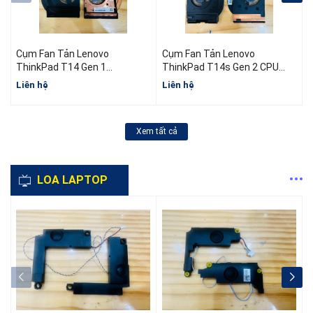
Cụm Fan Tản Lenovo
Cụm Fan Tản Lenovo
ThinkPad T14 Gen 1
ThinkPad T14s Gen 2 CPU
5H40W36698 5H40W36699
AMD
I
Liên hệ
Liên hệ
L
5H40W36700
Xem tất cả
LOA LAPTOP