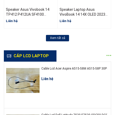
Speaker Asus Vivobook 14
Speaker Laptop Asus
S
TP412 P412UA SF4100
VivoBook 14 14X OLED 2023
TP412F TP412 TP412UA
X1404
Liên hệ
Liên hệ
L
Xem tất cả
CÁP LCD LAPTOP
Cable L
Liên hệ