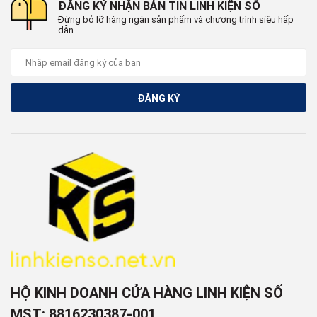
ĐĂNG KÝ NHẬN BẢN TIN LINH KIỆN SỐ
Đừng bỏ lỡ hàng ngàn sản phẩm và chương trình siêu hấp
dẫn
ĐĂNG KÝ
HỘ KINH DOANH CỬA HÀNG LINH KIỆN SỐ
MST: 8816230387-001