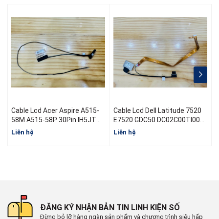
Cable Lcd Acer Aspire A515-
Cable Lcd Dell Latitude 7520
C
58M A515-58P 30Pin IH5JT
E7520 GDC50 DC02C00TI00
S
50.KHJN2.003 DC02004B300
08V84N EDP FHD 2.7 RGB
Liên hệ
Liên hệ
L
30Pin 0.5
ĐĂNG KÝ NHẬN BẢN TIN LINH KIỆN SỐ
Đừng bỏ lỡ hàng ngàn sản phẩm và chương trình siêu hấp