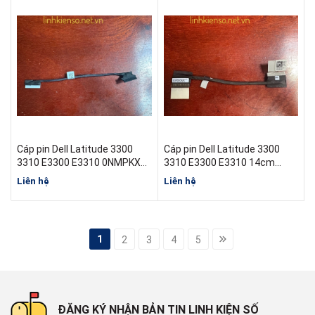
Cáp pin Dell Latitude 3300
Cáp pin Dell Latitude 3300
3310 E3300 E3310 0NMPKX
3310 E3300 E3310 14cm
450.0FN05.0001 Dài
0VJMM0 450.0FN07.0001
Liên hệ
Liên hệ
Ngắn
1
2
3
4
5
ĐĂNG KÝ NHẬN BẢN TIN LINH KIỆN SỐ