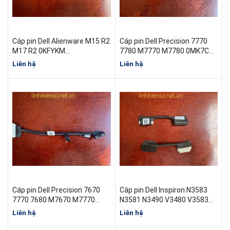
Cáp pin Dell Alienware M15 R2
Cáp pin Dell Precision 7770
M17 R2 0KFYKM
7780 M7770 M7780 0MK7CM
DC02003KR00 mới
DC020042Z00
Liên hệ
Liên hệ
Cáp pin Dell Precision 7670
Cáp pin Dell Inspiron N3583
7770 7680 M7670 M7770
N3581 N3490 V3480 V3583
M7680 0GHPF7 DC020042Y00
EDI54 0HFYMP DC02002Y100
Liên hệ
Liên hệ