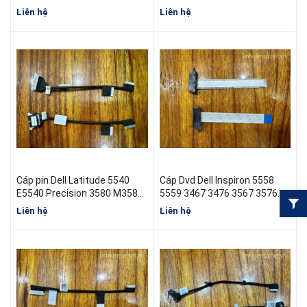
3551 6CVCT
02TK30 )
Liên hệ
Liên hệ
Cáp pin Dell Latitude 5540
Cáp Dvd Dell Inspiron 5558
E5540 Precision 3580 M3580
5559 3467 3476 3567 3576
070G66
Vostro 3468 3478 3568 3578
Liên hệ
Liên hệ