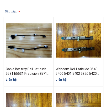
Sắp xếp:
Cable Battery Dell Latitude
Webcam Dell Latitude 3540
5531 E5531 Precision 3571
5400 5401 5402 5320 5420
M3571 00CPVV
5500 5502 5520 07JXD1
Liên hệ
Liên hệ
450.0PY02.0001 BM15 4 cell