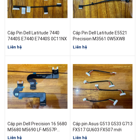
Cáp Pin Dell Latitude 7440
Cáp Pin Dell Latitude E5521
7440S E7440 E7440S 0C11NX
Precision M3561 0W5XW8
Liên hệ
Liên hệ
Cáp pin Dell Precision 16 5680
Cáp pin Asus G513 G533 G713
M5680 M5690 LF-M557P
FX517 GU603 FX507 mới
IDB60 07TDRK DA30001VN10
Liên hệ
Liên hệ