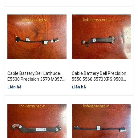
Cable Battery Dell Latitude
Cable Battery Dell Precision
E5530 Precision 3570 M3570
5550 5560 5570 XPS 9500
450.0PH0B.0001 0P1RG8 mới
9510 ( 0D74YX )
Liên hệ
Liên hệ