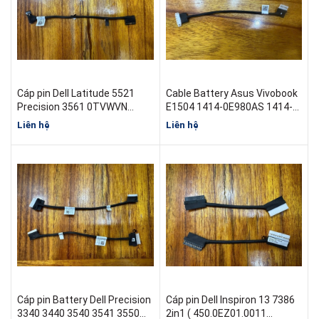
Cáp pin Dell Latitude 5521
Cable Battery Asus Vivobook
Precision 3561 0TVWVN
E1504 1414-0E980AS 1414-
450.0NS02.0001 BM15-6C 6-
0E970AS
Liên hệ
Liên hệ
cel
Cáp pin Battery Dell Precision
Cáp pin Dell Inspiron 13 7386
3340 3440 3540 3541 3550
2in1 ( 450.0EZ01.0011