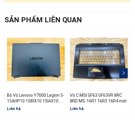
SẢN PHẨM LIÊN QUAN
Bộ Vỏ Lenovo Y7000 Legion 5-
Vỏ C MSI GF63 GF63VR 8RC
15AHP10 15IRX10 15IAX10
8RD MS-16R1 16R3 16R4 mới
R7000 Y7000 Đời 2025
Liên hệ
Liên hệ
L