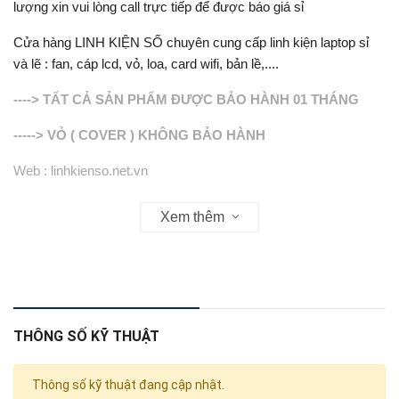
lượng xin vui lòng call trực tiếp để được báo giá sỉ
Cửa hàng LINH KIỆN SỐ chuyên cung cấp linh kiện laptop sỉ
và lẽ : fan, cáp lcd, vỏ, loa, card wifi, bản lề,....
----> TẤT CẢ SẢN PHẨM ĐƯỢC BẢO HÀNH 01 THÁNG
-----> VỎ ( COVER ) KHÔNG BẢO HÀNH
Web : linhkienso.net.vn
Zalo: 0913.374.556 (Tùng Bắp )
Xem thêm
0933.823.693 KD
THÔNG SỐ KỸ THUẬT
Thông số kỹ thuật đang cập nhật.