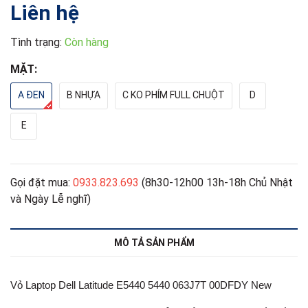
Liên hệ
Tình trạng:
Còn hàng
MẶT:
A ĐEN
B NHỰA
C KO PHÍM FULL CHUỘT
D
E
Gọi đặt mua:
0933.823.693
(8h30-12h00 13h-18h Chủ Nhật
và Ngày Lễ nghĩ)
MÔ TẢ SẢN PHẨM
Vỏ Laptop Dell Latitude E5440 5440 063J7T 00DFDY New