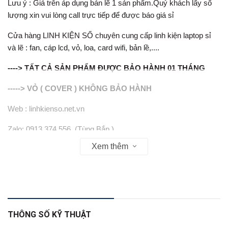
Lưu ý : Giá trên áp dụng bán lẽ 1 sản phẩm.Quý khách lấy số
lượng xin vui lòng call trực tiếp để được báo giá sỉ
Cửa hàng LINH KIỆN SỐ chuyên cung cấp linh kiện laptop sỉ
và lẽ : fan, cáp lcd, vỏ, loa, card wifi, bản lề,....
----> TẤT CẢ SẢN PHẨM ĐƯỢC BẢO HÀNH 01 THÁNG
-----> VỎ ( COVER ) KHÔNG BẢO HÀNH
Web : linhkienso.net.vn
Zalo: 0913.374.556 (Tùng Bắp )
Xem thêm
0933.823.693 KD
THÔNG SỐ KỸ THUẬT