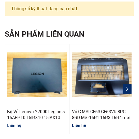
Thông số kỹ thuật đang cập nhật.
SẢN PHẨM LIÊN QUAN
Bộ Vỏ Lenovo Y7000 Legion 5-
Vỏ C MSI GF63 GF63VR 8RC
15AHP10 15IRX10 15IAX10
8RD MS-16R1 16R3 16R4 mới
R7000 Y7000 Đời 2025
Liên hệ
Liên hệ
L