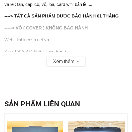
và lẽ : fan, cáp lcd, vỏ, loa, card wifi, bản lề,....
----> TẤT CẢ SẢN PHẨM ĐƯỢC BẢO HÀNH 01 THÁNG
-----> VỎ ( COVER ) KHÔNG BẢO HÀNH
Web : linhkienso.net.vn
Zalo: 0913.374.556 (Tùng Bắp )
Xem thêm
0933.823.693 KD
SẢN PHẨM LIÊN QUAN