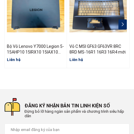
Bộ Vỏ Lenovo Y7000 Legion 5-
Vỏ C MSI GF63 GF63VR 8RC
15AHP10 15IRX10 15IAX10
8RD MS-16R1 16R3 16R4 mới
R7000 Y7000 Đời 2025
Liên hệ
Liên hệ
L
ĐĂNG KÝ NHẬN BẢN TIN LINH KIỆN SỐ
Đừng bỏ lỡ hàng ngàn sản phẩm và chương trình siêu hấp
dẫn