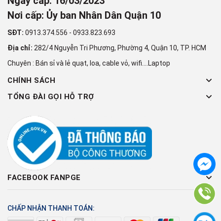
Ngày cấp: 16/03/2023
Nơi cấp: Ủy ban Nhân Dân Quận 10
SĐT:
0913.374.556
-
0933.823.693
Địa chỉ:
282/4 Nguyễn Tri Phương, Phường 4, Quận 10, TP. HCM
Chuyên : Bán sỉ và lẻ quạt, loa, cable vỏ, wifi....Laptop
CHÍNH SÁCH
TỔNG ĐÀI GỌI HỖ TRỢ
FACEBOOK FANPGE
CHẤP NHẬN THANH TOÁN: