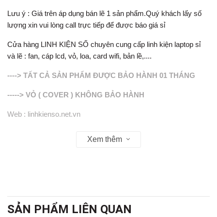
Lưu ý : Giá trên áp dụng bán lẽ 1 sản phẩm.Quý khách lấy số
lượng xin vui lòng call trực tiếp để được báo giá sỉ
Cửa hàng LINH KIỆN SỐ chuyên cung cấp linh kiện laptop sỉ
và lẽ : fan, cáp lcd, vỏ, loa, card wifi, bản lề,....
----> TẤT CẢ SẢN PHẨM ĐƯỢC BẢO HÀNH 01 THÁNG
-----> VỎ ( COVER ) KHÔNG BẢO HÀNH
Web : linhkienso.net.vn
Zalo: 0913.374.556 (Tùng Bắp )
Xem thêm
0933.823.693 KD
SẢN PHẨM LIÊN QUAN