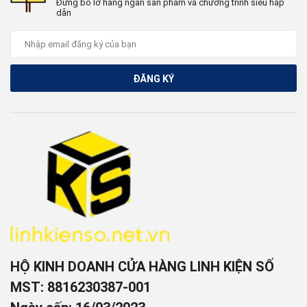
Đừng bỏ lỡ hàng ngàn sản phẩm và chương trình siêu hấp
dẫn
ĐĂNG KÝ
HỘ KINH DOANH CỬA HÀNG LINH KIỆN SỐ
MST: 8816230387-001