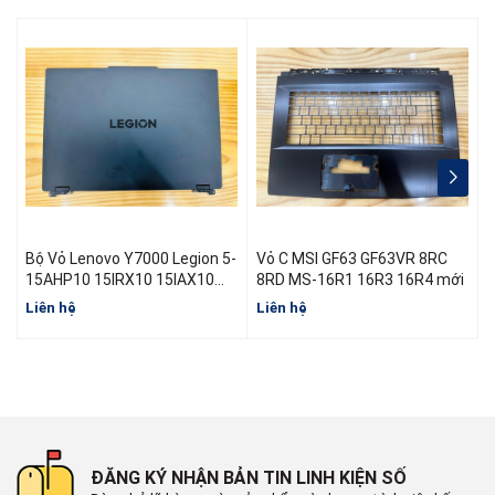
Bộ Vỏ Lenovo Y7000 Legion 5-
Vỏ C MSI GF63 GF63VR 8RC
15AHP10 15IRX10 15IAX10
8RD MS-16R1 16R3 16R4 mới
R7000 Y7000 Đời 2025
Liên hệ
Liên hệ
L
ĐĂNG KÝ NHẬN BẢN TIN LINH KIỆN SỐ