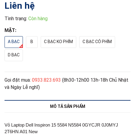
Liên hệ
Tình trạng:
Còn hàng
MẶT:
A BẠC
B
C BẠC KO PHÍM
C BẠC CÓ PHÍM
D BẠC
Gọi đặt mua:
0933.823.693
(8h30-12h00 13h-18h Chủ Nhật
và Ngày Lễ nghĩ)
MÔ TẢ SẢN PHẨM
Vỏ Laptop Dell Inspiron 15 5584 N5584 0GYCJR 0J0MYJ
2T6HN A01 New