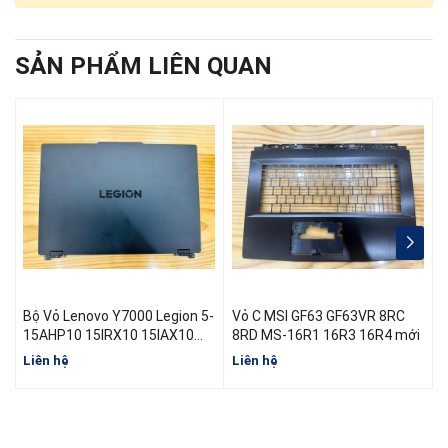
SẢN PHẨM LIÊN QUAN
Bộ Vỏ Lenovo Y7000 Legion 5-
Vỏ C MSI GF63 GF63VR 8RC
15AHP10 15IRX10 15IAX10
8RD MS-16R1 16R3 16R4 mới
R7000 Y7000 Đời 2025
Liên hệ
Liên hệ
L