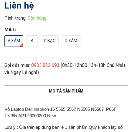
Liên hệ
Tình trạng:
Còn hàng
MẶT:
A XÁM
B
D BẠC
D XÁM
Gọi đặt mua:
0933.823.693
(8h30-12h00 13h-18h Chủ Nhật
và Ngày Lễ nghĩ)
MÔ TẢ SẢN PHẨM
Vỏ Laptop Dell Inspiron 15 5565 5567 N5565 N5567 P66F
T7J6N AP1P6000200 New
Lưu ý : Giá trên áp dụng bán lẽ 1 sản phẩm.Quý khách lấy số