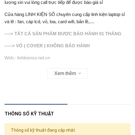
lượng xin vui lòng call trực tiếp để được báo giá sỉ
Cửa hàng LINH KIỆN SỐ chuyên cung cấp linh kiện laptop sỉ
và lẽ : fan, cáp lcd, vỏ, loa, card wifi, bản lề,....
----> TẤT CẢ SẢN PHẨM ĐƯỢC BẢO HÀNH 01 THÁNG
-----> VỎ ( COVER ) KHÔNG BẢO HÀNH
Web : linhkienso.net.vn
Zalo: 0913.374.556 (Tùng Bắp )
Xem thêm
0933.823.693 KD
THÔNG SỐ KỸ THUẬT
Thông số kỹ thuật đang cập nhật.