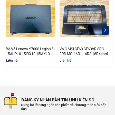
Bộ Vỏ Lenovo Y7000 Legion 5-
Vỏ C MSI GF63 GF63VR 8RC
15AHP10 15IRX10 15IAX10
8RD MS-16R1 16R3 16R4 mới
R7000 Y7000 Đời 2025
Liên hệ
Liên hệ
L
ĐĂNG KÝ NHẬN BẢN TIN LINH KIỆN SỐ
Đừng bỏ lỡ hàng ngàn sản phẩm và chương trình siêu hấp
dẫn