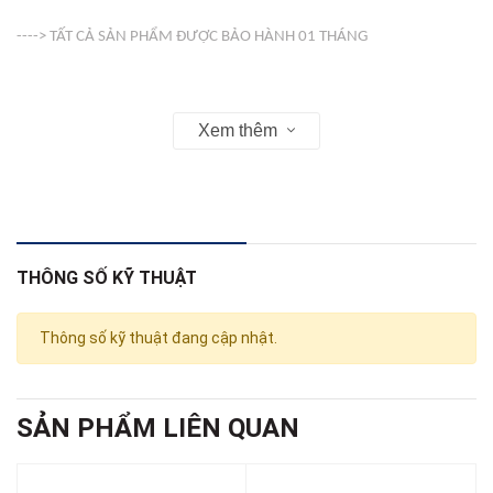
----> TẤT CẢ SẢN PHẨM ĐƯỢC BẢO HÀNH 01 THÁNG
-----> VỎ ( COVER ) KHÔNG BẢO HÀNH
Xem thêm
Web : linhkienso.net.vn
THÔNG SỐ KỸ THUẬT
Zalo: 0933.823.693 KD
Thông số kỹ thuật đang cập nhật.
SẢN PHẨM LIÊN QUAN