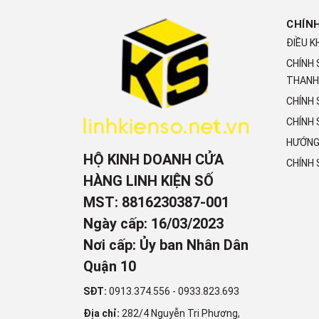
CHÍN
ĐIỀU K
CHÍNH
THANH
CHÍNH
CHÍNH 
HƯỚNG
HỘ KINH DOANH CỬA
CHÍNH
HÀNG LINH KIỆN SỐ
MST: 8816230387-001
Ngày cấp: 16/03/2023
Nơi cấp: Ủy ban Nhân Dân
Quận 10
SĐT:
0913.374.556
-
0933.823.693
Địa chỉ:
282/4 Nguyễn Tri Phương,