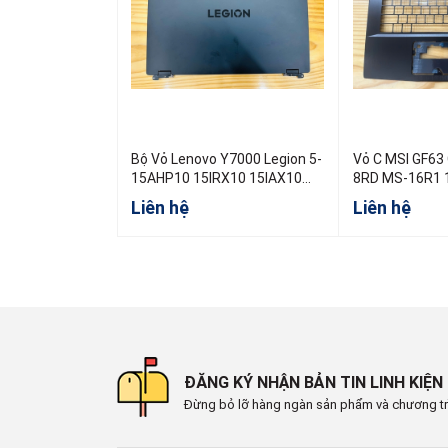
Bộ Vỏ Lenovo Y7000 Legion 5-
Vỏ C MSI GF63
15AHP10 15IRX10 15IAX10
8RD MS-16R1 
R7000 Y7000 Đời 2025
Liên hệ
Liên hệ
ĐĂNG KÝ NHẬN BẢN TIN LINH KIỆN
Đừng bỏ lỡ hàng ngàn sản phẩm và chương tr