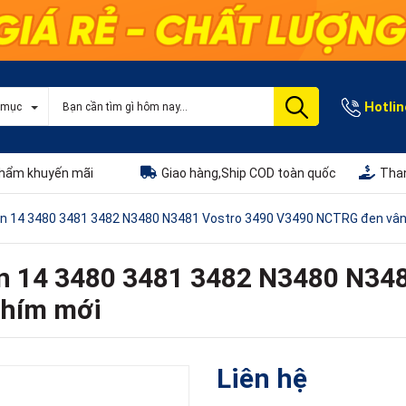
Hotlin
 mục
hẩm khuyến mãi
Giao hàng,Ship COD toàn quốc
Than
iron 14 3480 3481 3482 N3480 N3481 Vostro 3490 V3490 NCTRG đen vâ
ron 14 3480 3481 3482 N3480 N34
phím mới
Liên hệ