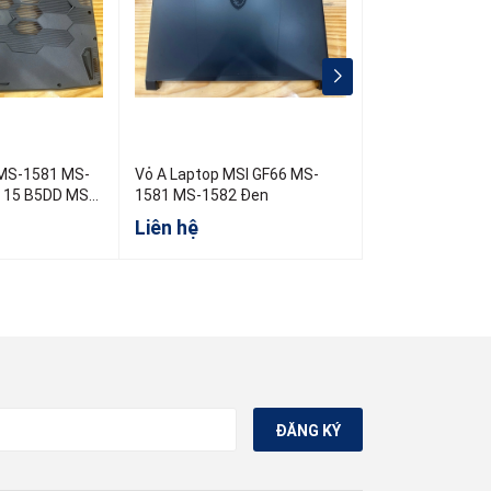
 MS-1581 MS-
Vỏ A Laptop MSI GF66 MS-
Vỏ A Acer A515
o 15 B5DD MS-
1581 MS-1582 Đen
A315-24P N23Q
Liên hệ
Liên hệ
ĐĂNG KÝ