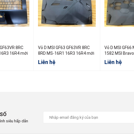
 GF63VR 8RC
Vỏ D MSI GF63 GF63VR 8RC
Vỏ D MSI GF66
16R3 16R4 mới
8RD MS-16R1 16R3 16R4 mới
1582 MSI Brav
158K
Liên hệ
Liên hệ
 SỐ
ình siêu hấp dẫn