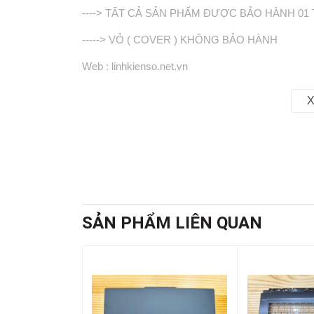
----> TẤT CẢ SẢN PHẨM ĐƯỢC BẢO HÀNH 01
-----> VỎ ( COVER ) KHÔNG BẢO HÀNH
Web : linhkienso.net.vn
163/24/57 Tô Hiến Thành Phường 13 Quận 10 , Tp
X
Zalo: 0933.823.693 KD
SẢN PHẨM LIÊN QUAN