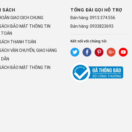
H SÁCH
TỔNG ĐÀI GỌI HỖ TRỢ
HOẢN GIAO DỊCH CHUNG
Bán hàng:
0913.374.556
 SÁCH BẢO MẬT THÔNG TIN
Bán hàng:
0933823693
 TOÁN
Kết nối với chúng tôi
 SÁCH THANH TOÁN
SÁCH VẬN CHUYỂN, GIAO HÀNG
 DẪN
 SÁCH BẢO MẬT THÔNG TIN