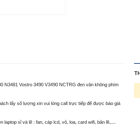
T
3480 N3481 Vostro 3490 V3490 NCTRG đen vân không phím
ch lấy số lượng xin vui lòng call trực tiếp để được báo giá
op sỉ và lẽ : fan, cáp lcd, vỏ, loa, card wifi, bản lề,....