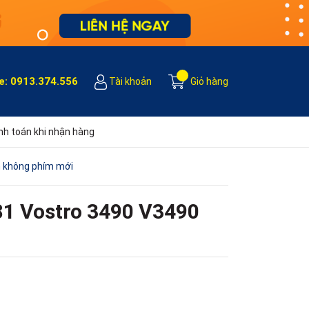
e:
0913.374.556
Tài khoản
Giỏ hàng
h toán khi nhận hàng
n không phím mới
81 Vostro 3490 V3490