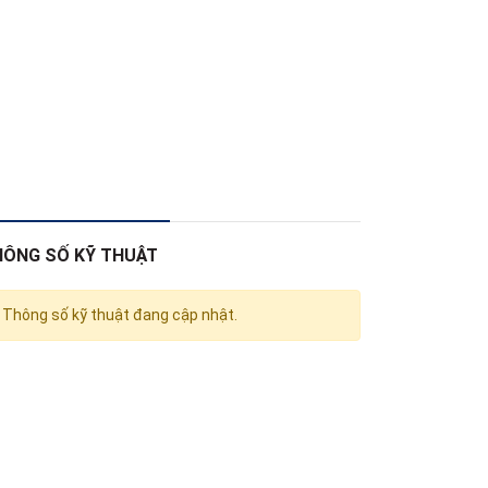
HÔNG SỐ KỸ THUẬT
Thông số kỹ thuật đang cập nhật.