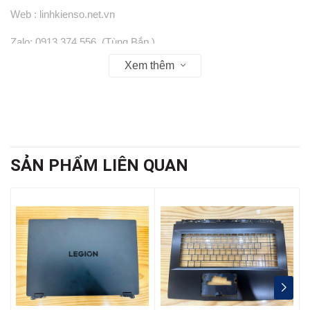
Web : linhkienso.net.vn
Zalo: 0913.374.556 (Tùng Bắp )
Xem thêm
0933.823.693 KD
SẢN PHẨM LIÊN QUAN