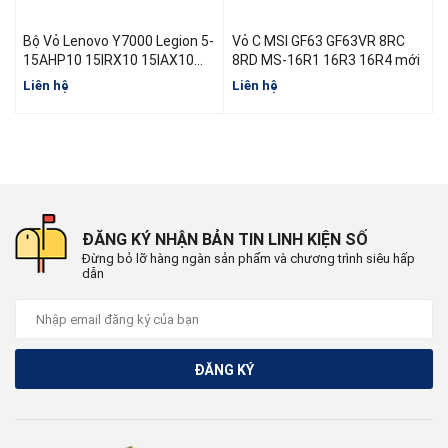
Bộ Vỏ Lenovo Y7000 Legion 5-
Vỏ C MSI GF63 GF63VR 8RC
15AHP10 15IRX10 15IAX10
8RD MS-16R1 16R3 16R4 mới
R7000 Y7000 Đời 2025
Liên hệ
Liên hệ
L
ĐĂNG KÝ NHẬN BẢN TIN LINH KIỆN SỐ
Đừng bỏ lỡ hàng ngàn sản phẩm và chương trình siêu hấp
dẫn
ĐĂNG KÝ