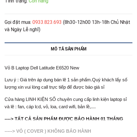
Tình trạng:
Còn hàng
Gọi đặt mua:
0933.823.693
(8h30-12h00 13h-18h Chủ Nhật
và Ngày Lễ nghĩ)
MÔ TẢ SẢN PHẨM
Vỏ B Laptop Dell Latitude E6520 New
Lưu ý : Giá trên áp dụng bán lẽ 1 sản phẩm.Quý khách lấy số
lượng xin vui lòng call trực tiếp để được báo giá sỉ
Cửa hàng LINH KIỆN SỐ chuyên cung cấp linh kiện laptop sỉ
và lẽ : fan, cáp lcd, vỏ, loa, card wifi, bản lề,....
----> TẤT CẢ SẢN PHẨM ĐƯỢC BẢO HÀNH 01 THÁNG
-----> VỎ ( COVER ) KHÔNG BẢO HÀNH