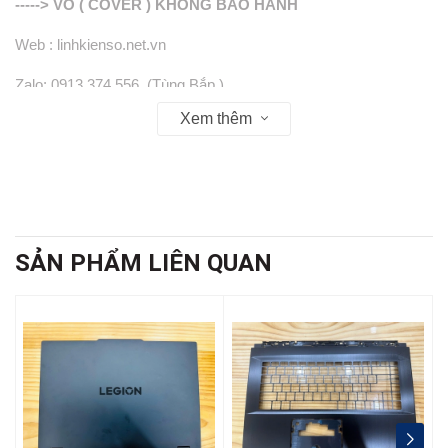
-----> VỎ ( COVER ) KHÔNG BẢO HÀNH
Web : linhkienso.net.vn
Zalo: 0913.374.556 (Tùng Bắp )
Xem thêm
0933.823.693 KD
SẢN PHẨM LIÊN QUAN