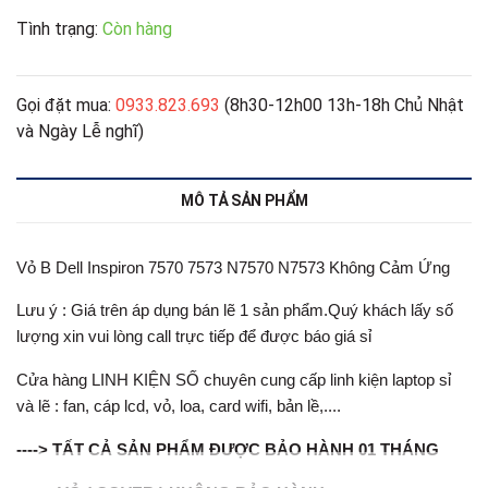
Tình trạng:
Còn hàng
Gọi đặt mua:
0933.823.693
(8h30-12h00 13h-18h Chủ Nhật
và Ngày Lễ nghĩ)
MÔ TẢ SẢN PHẨM
Vỏ B Dell Inspiron 7570 7573 N7570 N7573 Không Cảm Ứng
Lưu ý : Giá trên áp dụng bán lẽ 1 sản phẩm.Quý khách lấy số
lượng xin vui lòng call trực tiếp để được báo giá sỉ
Cửa hàng LINH KIỆN SỐ chuyên cung cấp linh kiện laptop sỉ
và lẽ : fan, cáp lcd, vỏ, loa, card wifi, bản lề,....
----> TẤT CẢ SẢN PHẨM ĐƯỢC BẢO HÀNH 01 THÁNG