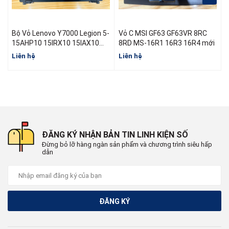
Bộ Vỏ Lenovo Y7000 Legion 5-
Vỏ C MSI GF63 GF63VR 8RC
15AHP10 15IRX10 15IAX10
8RD MS-16R1 16R3 16R4 mới
R7000 Y7000 Đời 2025
Liên hệ
Liên hệ
L
ĐĂNG KÝ NHẬN BẢN TIN LINH KIỆN SỐ
Đừng bỏ lỡ hàng ngàn sản phẩm và chương trình siêu hấp
dẫn
ĐĂNG KÝ