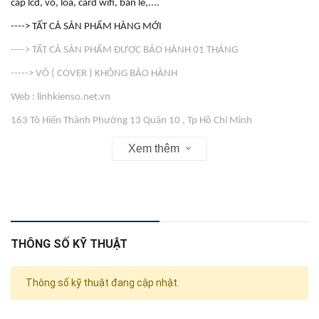
cáp lcd, vỏ, loa, card wifi, bản lề,....
----> TẤT CẢ SẢN PHẨM HÀNG MỚI
----> TẤT CẢ SẢN PHẨM ĐƯỢC BẢO HÀNH 01 THÁNG
-----> VỎ ( COVER ) KHÔNG BẢO HÀNH
Web : linhkienso.net.vn
163 Tô Hiến Thành Phường 13 Quận 10 , Tp Hồ Chí Minh
Zalo: 0933.823.693 KD
Xem thêm
THÔNG SỐ KỸ THUẬT
Thông số kỹ thuật đang cập nhật.