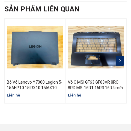
SẢN PHẨM LIÊN QUAN
Bộ Vỏ Lenovo Y7000 Legion 5-
Vỏ C MSI GF63 GF63VR 8RC
15AHP10 15IRX10 15IAX10
8RD MS-16R1 16R3 16R4 mới
R7000 Y7000 Đời 2025
Liên hệ
Liên hệ
L