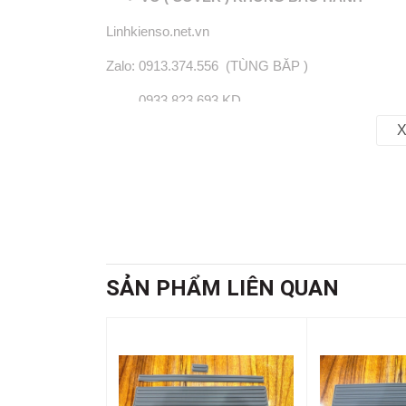
Linhkienso.net.vn
Zalo: 0913.374.556 (TÙNG BĂP )
0933.823.693 KD
X
SẢN PHẨM LIÊN QUAN