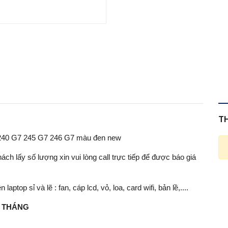
T
 240 G7 245 G7 246 G7 màu đen new
ch lấy số lượng xin vui lòng call trực tiếp để được báo giá
op sỉ và lẽ : fan, cáp lcd, vỏ, loa, card wifi, bản lề,....
1 THÁNG