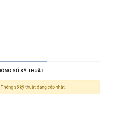
HÔNG SỐ KỸ THUẬT
Thông số kỹ thuật đang cập nhật.