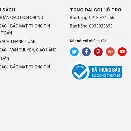
H SÁCH
TỔNG ĐÀI GỌI HỖ TRỢ
HOẢN GIAO DỊCH CHUNG
Bán hàng:
0913.374.556
 SÁCH BẢO MẬT THÔNG TIN
Bán hàng:
0933823693
 TOÁN
Kết nối với chúng tôi
 SÁCH THANH TOÁN
SÁCH VẬN CHUYỂN, GIAO HÀNG
 DẪN
 SÁCH BẢO MẬT THÔNG TIN