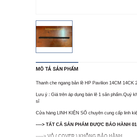
MÔ TẢ SẢN PHẨM
Thanh che ngang bản lề HP Pavilion 14CM 14CK
Lưu ý : Giá trên áp dụng bán lẽ 1 sản phẩm.Quý khá
sỉ
Cửa hàng LINH KIỆN SỐ chuyên cung cấp linh kiện lapt
----> TẤT CẢ SẢN PHẨM ĐƯỢC BẢO HÀNH 0
-----> VỎ ( COVER ) KHÔNG BẢO HÀNH