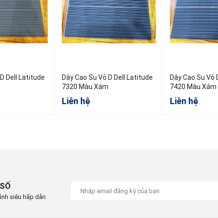
D Dell Latitude
Dây Cao Su Vỏ D Dell Latitude
Dây Cao Su Vỏ D
m
7320 Màu Xám
7420 Màu Xám
Liên hệ
Liên hệ
 SỐ
ình siêu hấp dẫn