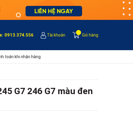
e:
0913.374.556
Tài khoản
Giỏ hàng
h toán khi nhận hàng
245 G7 246 G7 màu đen