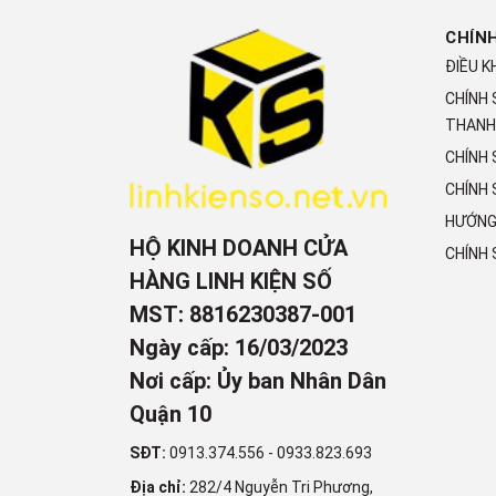
CHÍN
ĐIỀU K
CHÍNH
THANH
CHÍNH
CHÍNH 
HƯỚNG
HỘ KINH DOANH CỬA
CHÍNH
HÀNG LINH KIỆN SỐ
MST: 8816230387-001
Ngày cấp: 16/03/2023
Nơi cấp: Ủy ban Nhân Dân
Quận 10
SĐT:
0913.374.556
-
0933.823.693
Địa chỉ:
282/4 Nguyễn Tri Phương,