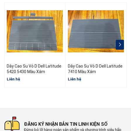
Dây Cao Su Vỏ D Dell Latitude
Dây Cao Su Vỏ D Dell Latitude
D
5420 5430 Màu Xám
7410 Màu Xám
Liên hệ
Liên hệ
L
ĐĂNG KÝ NHẬN BẢN TIN LINH KIỆN SỐ
Đừng bỏ lỡ hàng ngàn sản phẩm và chương trình siêu hấp