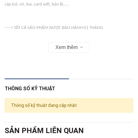
cáp lcd, vỏ, loa, card wifi, bản lề,....
----> TẤT CẢ SẢN PHẨM ĐƯỢC BẢO HÀNH 01 THÁNG
Xem thêm
-----> VỎ ( COVER ) KHÔNG BẢO HÀNH
Web : linhkienso.net.vn
THÔNG SỐ KỸ THUẬT
Zalo: 0933.823.693 KD
Thông số kỹ thuật đang cập nhật.
SẢN PHẨM LIÊN QUAN