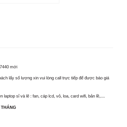
E7440 mới
ch lấy số lượng xin vui lòng call trực tiếp để được báo giá
op sỉ và lẽ : fan, cáp lcd, vỏ, loa, card wifi, bản lề,....
1 THÁNG