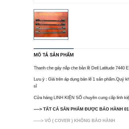
MÔ TẢ SẢN PHẨM
Thanh che gáy nắp che bản lề Dell Latitude 7440 
Lưu ý : Giá trên áp dụng bán lẽ 1 sản phẩm.Quý khá
sỉ
Cửa hàng LINH KIỆN SỐ chuyên cung cấp linh kiện lapt
----> TẤT CẢ SẢN PHẨM ĐƯỢC BẢO HÀNH 0
-----> VỎ ( COVER ) KHÔNG BẢO HÀNH