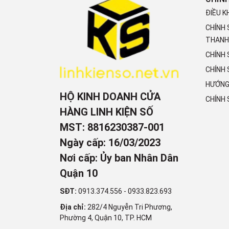
ĐIỀU K
CHÍNH
THANH
CHÍNH
CHÍNH 
HƯỚNG
HỘ KINH DOANH CỬA
CHÍNH
HÀNG LINH KIỆN SỐ
MST: 8816230387-001
Ngày cấp: 16/03/2023
Nơi cấp: Ủy ban Nhân Dân
Quận 10
SĐT:
0913.374.556
-
0933.823.693
Địa chỉ:
282/4 Nguyễn Tri Phương,
Phường 4, Quận 10, TP. HCM