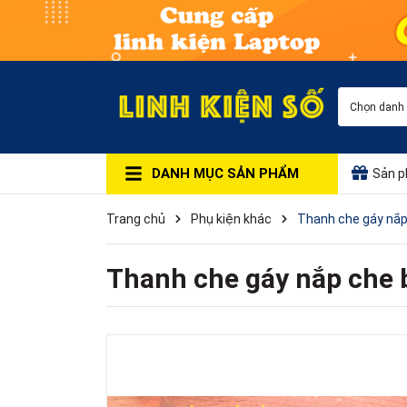
Chọn danh
DANH MỤC SẢN PHẨM
Sản p
Trang chủ
Phụ kiện khác
Thanh che gáy nắp 
Thanh che gáy nắp che b