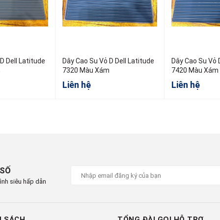
D Dell Latitude
Dây Cao Su Vỏ D Dell Latitude
Dây Cao Su Vỏ D
m
7320 Màu Xám
7420 Màu Xám
Liên hệ
Liên hệ
 SỐ
ình siêu hấp dẫn
H SÁCH
TỔNG ĐÀI GỌI HỖ TRỢ