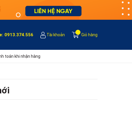
e:
0913.374.556
Tài khoản
Giỏ hàng
h toán khi nhận hàng
mới