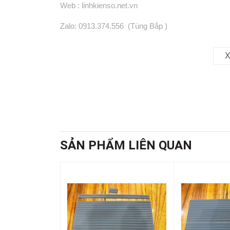
Web : linhkienso.net.vn
Zalo: 0913.374.556 (Tùng Bắp )
0933.823.693 KD
X
SẢN PHẨM LIÊN QUAN