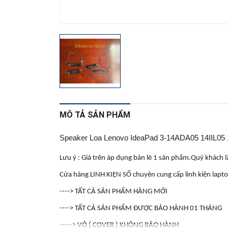
MÔ TẢ SẢN PHẨM
Speaker Loa Lenovo IdeaPad 3-14ADA05 14IIL0
Lưu ý : Giá trên áp dụng bán lẽ 1 sản phẩm.Quý khách lấy
Cửa hàng LINH KIỆN SỐ chuyên cung cấp linh kiện laptop sỉ 
----> TẤT CẢ SẢN PHẨM HÀNG MỚI
----> TẤT CẢ SẢN PHẨM ĐƯỢC BẢO HÀNH 01 THÁNG
-----> VỎ ( COVER ) KHÔNG BẢO HÀNH