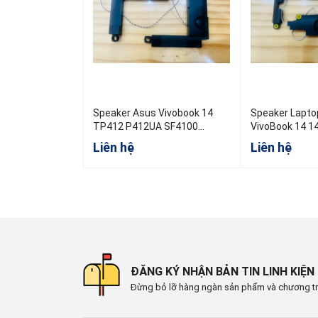
Speaker Asus Vivobook 14
Speaker Laptop As
TP412 P412UA SF4100
VivoBook 14 1
TP412F TP412 TP412UA
X1404
Liên hệ
Liên hệ
ĐĂNG KÝ NHẬN BẢN TIN LINH KIỆN
Đừng bỏ lỡ hàng ngàn sản phẩm và chương tr