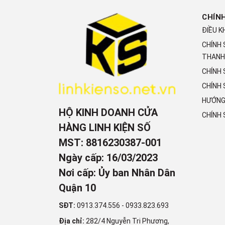
CHÍN
ĐIỀU K
CHÍNH
THANH
CHÍNH
CHÍNH 
HƯỚNG
HỘ KINH DOANH CỬA
CHÍNH
HÀNG LINH KIỆN SỐ
MST: 8816230387-001
Ngày cấp: 16/03/2023
Nơi cấp: Ủy ban Nhân Dân
Quận 10
SĐT:
0913.374.556
-
0933.823.693
Địa chỉ:
282/4 Nguyễn Tri Phương,