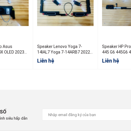
us
Speaker Lenovo Yoga 7-
Speaker HP Probook 440G6
4X OLED 2023
14IAL7 Yoga 7-14ARB7 2022
445 G6 445G6 
5SB0S31984
Liên hệ
Liên hệ
 SỐ
ình siêu hấp dẫn