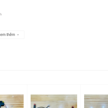
nh
em thêm