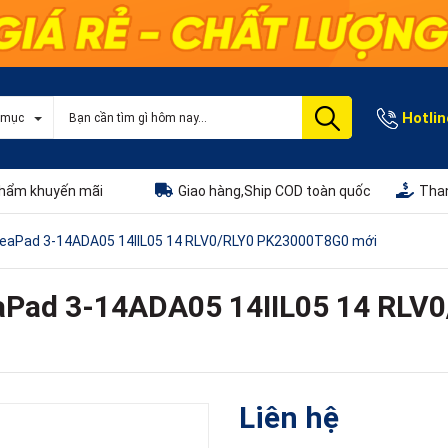
Hotlin
 mục
hẩm khuyến mãi
Giao hàng,Ship COD toàn quốc
Than
deaPad 3-14ADA05 14IIL05 14 RLV0/RLY0 PK23000T8G0 mới
eaPad 3-14ADA05 14IIL05 14 RL
Liên hệ