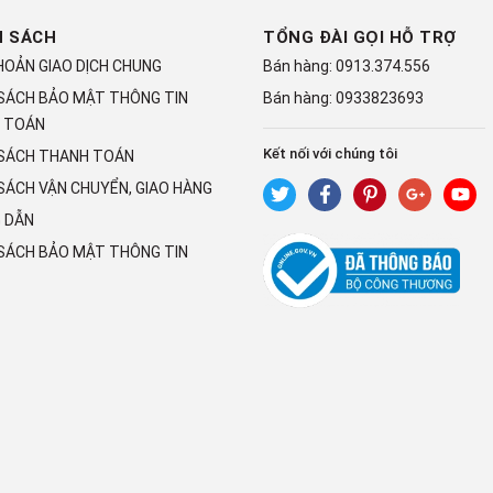
H SÁCH
TỔNG ĐÀI GỌI HỖ TRỢ
HOẢN GIAO DỊCH CHUNG
Bán hàng:
0913.374.556
 SÁCH BẢO MẬT THÔNG TIN
Bán hàng:
0933823693
 TOÁN
Kết nối với chúng tôi
 SÁCH THANH TOÁN
SÁCH VẬN CHUYỂN, GIAO HÀNG
 DẪN
 SÁCH BẢO MẬT THÔNG TIN