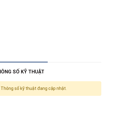
HÔNG SỐ KỸ THUẬT
Thông số kỹ thuật đang cập nhật.