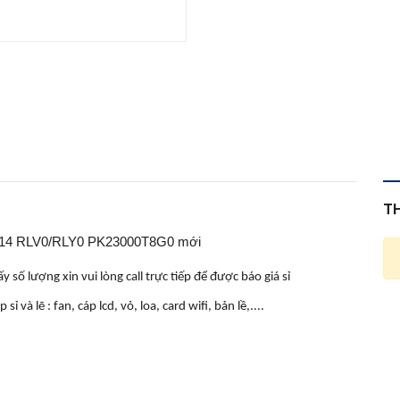
T
5 14 RLV0/RLY0 PK23000T8G0 mới
 số lượng xin vui lòng call trực tiếp để được báo giá sỉ
và lẽ : fan, cáp lcd, vỏ, loa, card wifi, bản lề,....