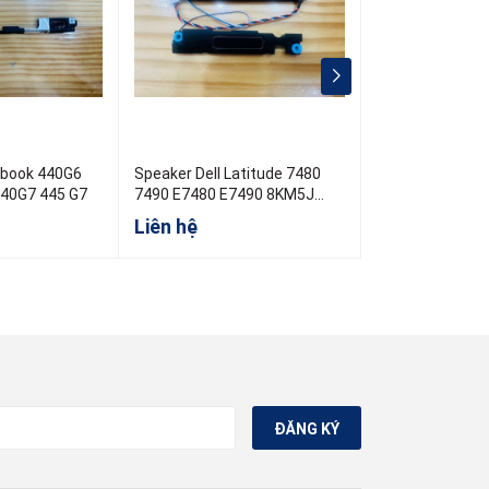
Speaker Dell Latitude 7480
Speaker Laptop
440G7 445 G7
7490 E7480 E7490 8KM5J
IdeaPad 5 2 in 
8KM5J
5 2in1 14IRU9 
Liên hệ
Liên hệ
ĐĂNG KÝ