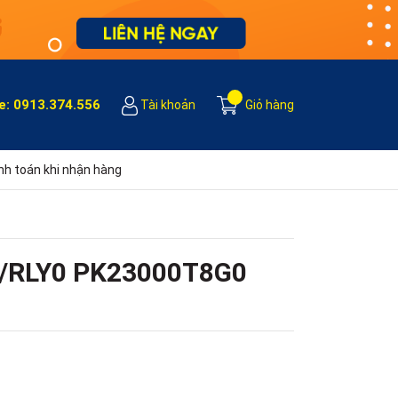
e:
0913.374.556
Tài khoản
Giỏ hàng
h toán khi nhận hàng
V0/RLY0 PK23000T8G0