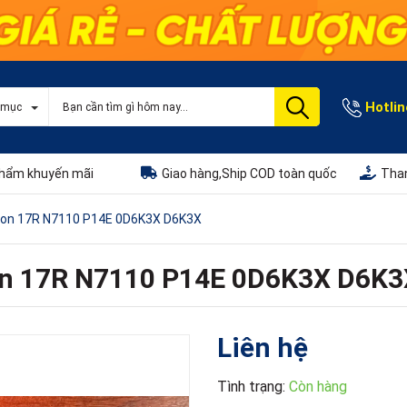
Hotlin
 mục
hẩm khuyến mãi
Giao hàng,Ship COD toàn quốc
Than
piron 17R N7110 P14E 0D6K3X D6K3X
ron 17R N7110 P14E 0D6K3X D6K
Liên hệ
Tình trạng:
Còn hàng