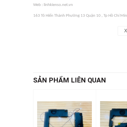
Web : linhkienso.net.vn
163 Tô Hiến Thành Phường 13 Quận 10 , Tp Hồ Chí Mi
Zalo: 0933.823.693 KD
X
SẢN PHẨM LIÊN QUAN