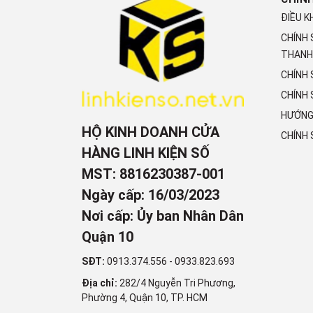
ĐIỀU K
CHÍNH
THANH
CHÍNH
CHÍNH 
HƯỚNG
HỘ KINH DOANH CỬA
CHÍNH
HÀNG LINH KIỆN SỐ
MST: 8816230387-001
Ngày cấp: 16/03/2023
Nơi cấp: Ủy ban Nhân Dân
Quận 10
SĐT:
0913.374.556
-
0933.823.693
Địa chỉ:
282/4 Nguyễn Tri Phương,
Phường 4, Quận 10, TP. HCM