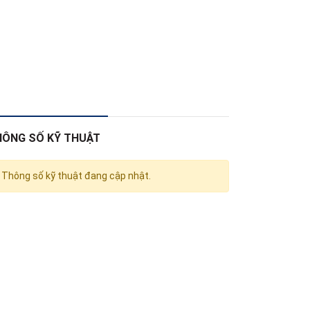
HÔNG SỐ KỸ THUẬT
Thông số kỹ thuật đang cập nhật.