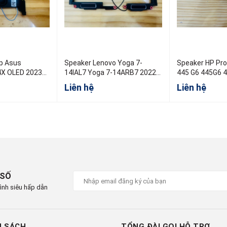
us
Speaker Lenovo Yoga 7-
Speaker HP Probook 440G6
4X OLED 2023
14IAL7 Yoga 7-14ARB7 2022
445 G6 445G6 
5SB0S31984
Liên hệ
Liên hệ
 SỐ
ình siêu hấp dẫn
H SÁCH
TỔNG ĐÀI GỌI HỖ TRỢ