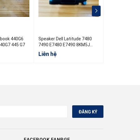
Speaker Dell Latitude 7480
Speaker Laptop
440G7 445 G7
7490 E7480 E7490 8KM5J
IdeaPad 5 2 in 
8KM5J
5 2in1 14IRU9 
Liên hệ
Liên hệ
ĐĂNG KÝ
FACEBOOK FANPGE