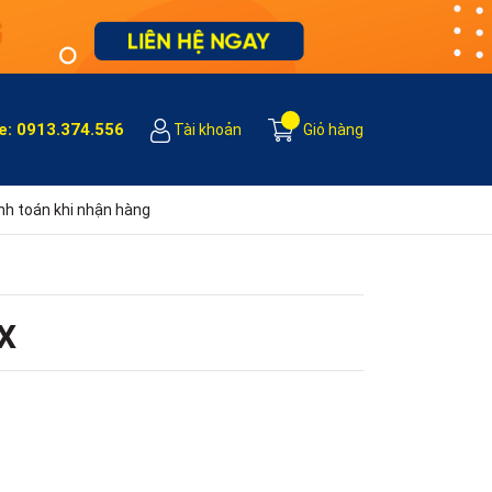
e:
0913.374.556
Tài khoản
Giỏ hàng
h toán khi nhận hàng
3X