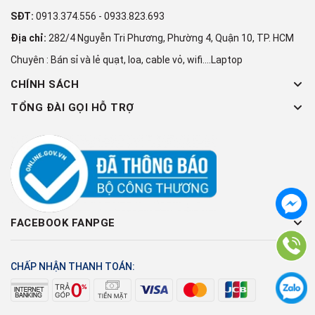
SĐT:
0913.374.556
-
0933.823.693
Địa chỉ:
282/4 Nguyễn Tri Phương, Phường 4, Quận 10, TP. HCM
Chuyên : Bán sỉ và lẻ quạt, loa, cable vỏ, wifi....Laptop
CHÍNH SÁCH
TỔNG ĐÀI GỌI HỖ TRỢ
FACEBOOK FANPGE
CHẤP NHẬN THANH TOÁN: