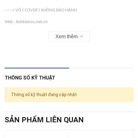
-----> VỎ ( COVER ) KHÔNG BẢO HÀNH
Web : linhkienso.net.vn
163 Tô Hiến Thành Phường 13 Quận 10 , Tp Hồ Chí Minh
Xem thêm
Zalo: 0933.823.693 KD
THÔNG SỐ KỸ THUẬT
Thông số kỹ thuật đang cập nhật.
SẢN PHẨM LIÊN QUAN