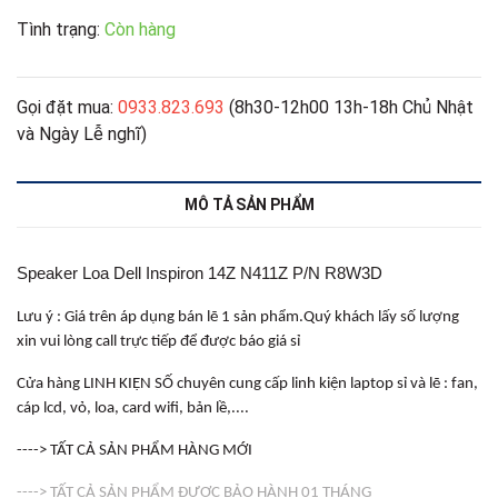
Tình trạng:
Còn hàng
Gọi đặt mua:
0933.823.693
(8h30-12h00 13h-18h Chủ Nhật
và Ngày Lễ nghĩ)
MÔ TẢ SẢN PHẨM
Speaker Loa Dell Inspiron 14Z N411Z P/N R8W3D
Lưu ý : Giá trên áp dụng bán lẽ 1 sản phẩm.Quý khách lấy số lượng
xin vui lòng call trực tiếp để được báo giá sỉ
Cửa hàng LINH KIỆN SỐ chuyên cung cấp linh kiện laptop sỉ và lẽ : fan,
cáp lcd, vỏ, loa, card wifi, bản lề,....
----> TẤT CẢ SẢN PHẨM HÀNG MỚI
----> TẤT CẢ SẢN PHẨM ĐƯỢC BẢO HÀNH 01 THÁNG