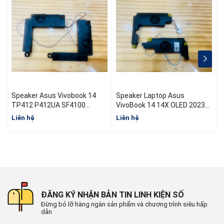
Speaker Asus Vivobook 14
Speaker Laptop Asus
S
TP412 P412UA SF4100
VivoBook 14 14X OLED 2023
TP412F TP412 TP412UA
X1404
Liên hệ
Liên hệ
L
ĐĂNG KÝ NHẬN BẢN TIN LINH KIỆN SỐ
Đừng bỏ lỡ hàng ngàn sản phẩm và chương trình siêu hấp
dẫn