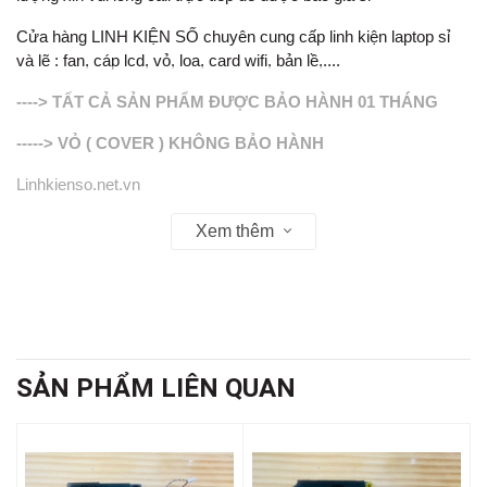
Cửa hàng LINH KIỆN SỐ chuyên cung cấp linh kiện laptop sỉ
và lẽ : fan, cáp lcd, vỏ, loa, card wifi, bản lề,....
----> TẤT CẢ SẢN PHẨM ĐƯỢC BẢO HÀNH 01 THÁNG
-----> VỎ ( COVER ) KHÔNG BẢO HÀNH
Linhkienso.net.vn
Zalo: 0913.374.556 (TÙNG BẮP )
Xem thêm
0933.823.693 KD
SẢN PHẨM LIÊN QUAN