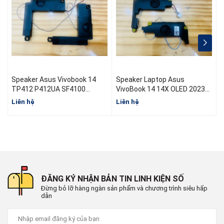
Speaker Asus Vivobook 14
Speaker Laptop Asus
S
TP412 P412UA SF4100
VivoBook 14 14X OLED 2023
TP412F TP412 TP412UA
X1404
Liên hệ
Liên hệ
L
ĐĂNG KÝ NHẬN BẢN TIN LINH KIỆN SỐ
Đừng bỏ lỡ hàng ngàn sản phẩm và chương trình siêu hấp
dẫn