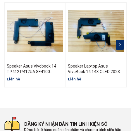
Speaker Asus Vivobook 14
Speaker Laptop Asus
S
TP412 P412UA SF4100
VivoBook 14 14X OLED 2023
TP412F TP412 TP412UA
X1404
Liên hệ
Liên hệ
L
ĐĂNG KÝ NHẬN BẢN TIN LINH KIỆN SỐ
Đừng bỏ lỡ hàng ngàn sản phẩm và chương trình siêu hấp