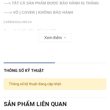
----> TẤT CẢ SẢN PHẨM ĐƯỢC BẢO HÀNH 01 THÁNG
-----> VỎ ( COVER ) KHÔNG BẢO HÀNH
Linhkienso.net.vn
Zalo: 0913.374.556 (TÙNG BĂP )
Xem thêm
0933.823.693 KD
THÔNG SỐ KỸ THUẬT
Thông số kỹ thuật đang cập nhật.
SẢN PHẨM LIÊN QUAN