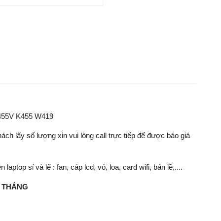
F455V K455 W419
ch lấy số lượng xin vui lòng call trực tiếp để được báo giá
op sỉ và lẽ : fan, cáp lcd, vỏ, loa, card wifi, bản lề,....
1 THÁNG