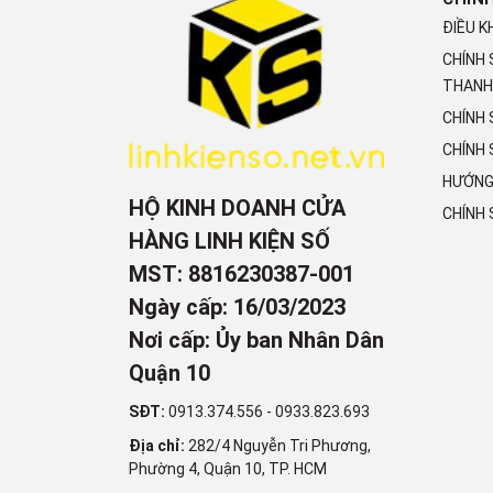
ĐIỀU K
CHÍNH
THANH
CHÍNH
CHÍNH 
HƯỚNG
HỘ KINH DOANH CỬA
CHÍNH
HÀNG LINH KIỆN SỐ
MST: 8816230387-001
Ngày cấp: 16/03/2023
Nơi cấp: Ủy ban Nhân Dân
Quận 10
SĐT:
0913.374.556
-
0933.823.693
Địa chỉ:
282/4 Nguyễn Tri Phương,
Phường 4, Quận 10, TP. HCM