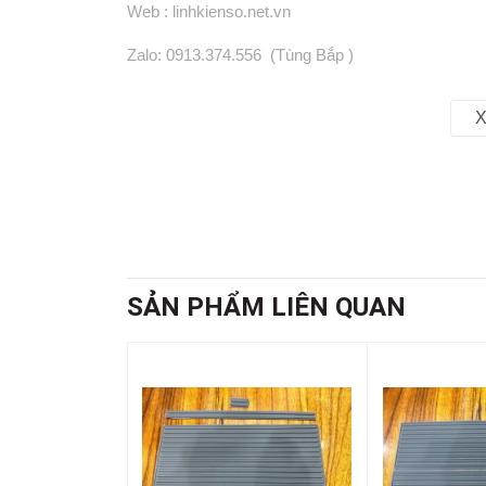
Web : linhkienso.net.vn
Zalo: 0913.374.556 (Tùng Bắp )
0933.823.693 KD
X
SẢN PHẨM LIÊN QUAN