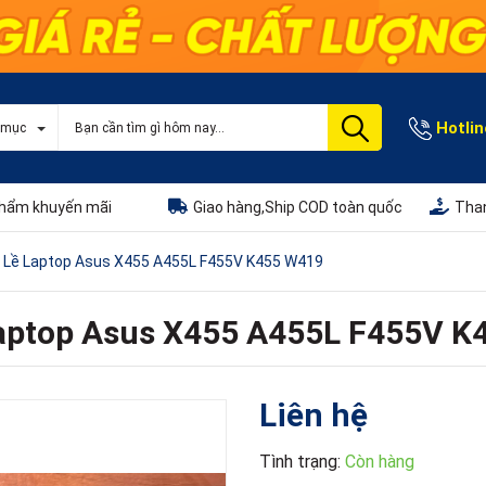
Hotlin
 mục
hẩm khuyến mãi
Giao hàng,Ship COD toàn quốc
Than
 Lề Laptop Asus X455 A455L F455V K455 W419
Laptop Asus X455 A455L F455V K
Liên hệ
Tình trạng:
Còn hàng