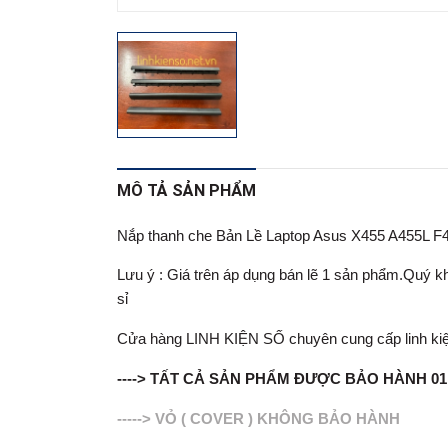
MÔ TẢ SẢN PHẨM
Nắp thanh che Bản Lề Laptop Asus X455 A455L 
Lưu ý : Giá trên áp dụng bán lẽ 1 sản phẩm.Quý khá
sỉ
Cửa hàng LINH KIỆN SỐ chuyên cung cấp linh kiện lapt
----> TẤT CẢ SẢN PHẨM ĐƯỢC BẢO HÀNH 0
-----> VỎ ( COVER ) KHÔNG BẢO HÀNH