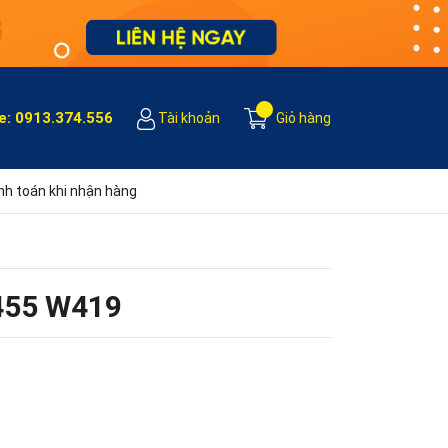
e:
0913.374.556
Tài khoản
Giỏ hàng
h toán khi nhận hàng
455 W419