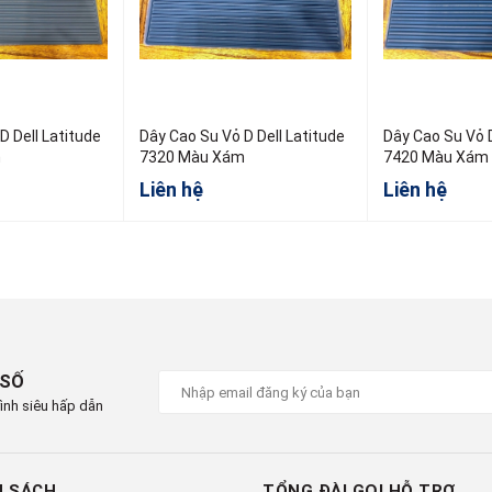
D Dell Latitude
Dây Cao Su Vỏ D Dell Latitude
Dây Cao Su Vỏ D
m
7320 Màu Xám
7420 Màu Xám
Liên hệ
Liên hệ
 SỐ
ình siêu hấp dẫn
H SÁCH
TỔNG ĐÀI GỌI HỖ TRỢ