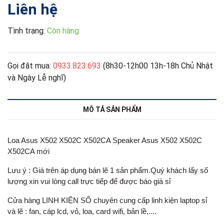
Liên hệ
Tình trạng:
Còn hàng
Gọi đặt mua:
0933.823.693
(8h30-12h00 13h-18h Chủ Nhật
và Ngày Lễ nghĩ)
MÔ TẢ SẢN PHẨM
Loa Asus X502 X502C X502CA Speaker Asus X502 X502C
X502CA mới
Lưu ý : Giá trên áp dụng bán lẽ 1 sản phẩm.Quý khách lấy số
lượng xin vui lòng call trực tiếp để được báo giá sỉ
Cửa hàng LINH KIỆN SỐ chuyên cung cấp linh kiện laptop sỉ
và lẽ : fan, cáp lcd, vỏ, loa, card wifi, bản lề,....