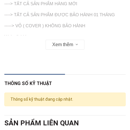
----> TẤT CẢ SẢN PHẨM HÀNG MỚI
----> TẤT CẢ SẢN PHẨM ĐƯỢC BẢO HÀNH 01 THÁNG
-----> VỎ ( COVER ) KHÔNG BẢO HÀNH
Web : linhkienso.net.vn
Xem thêm
163 Tô Hiến Thành Phường 13 Quận 10 , Tp Hồ Chí Minh
Zalo: 0933.823.693 KD
THÔNG SỐ KỸ THUẬT
Thông số kỹ thuật đang cập nhật.
SẢN PHẨM LIÊN QUAN