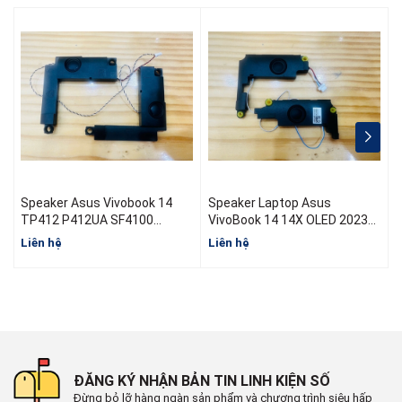
Speaker Asus Vivobook 14
Speaker Laptop Asus
S
TP412 P412UA SF4100
VivoBook 14 14X OLED 2023
TP412F TP412 TP412UA
X1404
Liên hệ
Liên hệ
L
ĐĂNG KÝ NHẬN BẢN TIN LINH KIỆN SỐ
Đừng bỏ lỡ hàng ngàn sản phẩm và chương trình siêu hấp