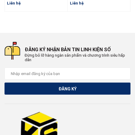
TP412F TP412 TP412UA
X1404
Liên hệ
Liên hệ
L
ĐĂNG KÝ NHẬN BẢN TIN LINH KIỆN SỐ
Đừng bỏ lỡ hàng ngàn sản phẩm và chương trình siêu hấp
dẫn
ĐĂNG KÝ