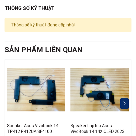
THÔNG SỐ KỸ THUẬT
Thông số kỹ thuật đang cập nhật.
SẢN PHẨM LIÊN QUAN
Speaker Asus Vivobook 14
Speaker Laptop Asus
S
TP412 P412UA SF4100
VivoBook 14 14X OLED 2023