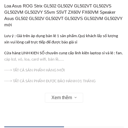
Loa Asus ROG Strix GL502 GL502V GL502VT GL502VS
GL502VM GL502VY S5vm S5VT ZX60V FX60VM Speaker
Asus GL502 GL502V GL502VT GL502VS GL502VM GL502VY
mới
Lưu ý : Giá trên áp dụng bán lẽ 1 sản phẩm.Quý khách lấy số lượng
xin vui lòng call trực tiếp để được báo giá sỉ
Cửa hàng LINH KIỆN SỐ chuyên cung cấp linh kiện laptop sỉ và lẽ : fan,
cáp lcd, vỏ, loa, card wifi, bản lề,....
----> TẤT CẢ SẢN PHẨM HÀNG MỚI
----> TẤT CẢ SẢN PHẨM ĐƯỢC BẢO HÀNH 01 THÁNG
-----> VỎ ( COVER ) KHÔNG BẢO HÀNH
Xem thêm
Web : linhkienso.net.vn
163 Tô Hiến Thành Phường 13 Quận 10 , Tp Hồ Chí Minh
Zalo: 0933.823.693 KD