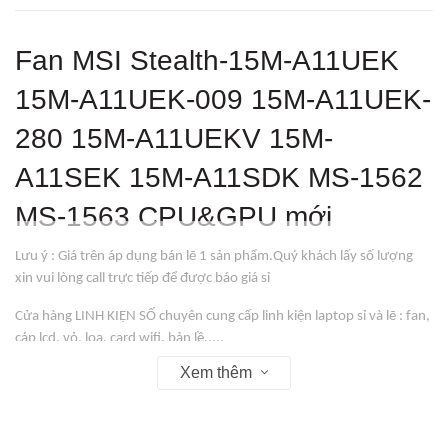
Fan MSI Stealth-15M-A11UEK
15M-A11UEK-009 15M-A11UEK-
280 15M-A11UEKV 15M-
A11SEK 15M-A11SDK MS-1562
MS-1563 CPU&GPU mới
Lưu ý : Giá trên áp dụng bán lẽ 1 sản phẩm.Quý khách lấy số lượng
xin vui lòng call trực tiếp để được báo giá sỉ
Cửa hàng LINH KIỆN SỐ chuyên cung cấp linh kiện laptop sỉ và lẽ : fan,
cáp lcd, vỏ, loa, card wifi, bản lề,....
Xem thêm
----> TẤT CẢ SẢN PHẨM HÀNG MỚI
----> TẤT CẢ SẢN PHẨM ĐƯỢC BẢO HÀNH 01 THÁNG