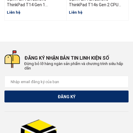
ThinkPad T14 Gen 1
ThinkPad T14s Gen 2 CPU
5H40W36698 5H40W36699
AMD
I
Liên hệ
Liên hệ
L
5H40W36700
ĐĂNG KÝ NHẬN BẢN TIN LINH KIỆN SỐ
Đừng bỏ lỡ hàng ngàn sản phẩm và chương trình siêu hấp
dẫn
ĐĂNG KÝ