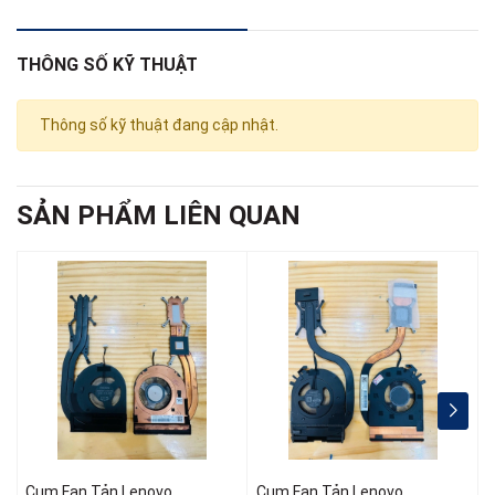
-----> VỎ ( COVER ) KHÔNG BẢO HÀNH
Web : linhkienso.net.vn
THÔNG SỐ KỸ THUẬT
163 Tô Hiến Thành Phường 13 Quận 10 , Tp Hồ Chí Minh
Thông số kỹ thuật đang cập nhật.
Zalo: 0933.823.693 KD
SẢN PHẨM LIÊN QUAN
Cụm Fan Tản Lenovo
Cụm Fan Tản Lenovo