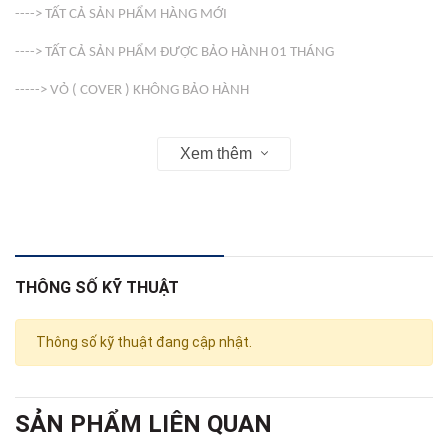
----> TẤT CẢ SẢN PHẨM HÀNG MỚI
----> TẤT CẢ SẢN PHẨM ĐƯỢC BẢO HÀNH 01 THÁNG
-----> VỎ ( COVER ) KHÔNG BẢO HÀNH
Web : linhkienso.net.vn
Xem thêm
163 Tô Hiến Thành Phường 13 Quận 10 , Tp Hồ Chí Minh
Zalo: 0933.823.693 KD
THÔNG SỐ KỸ THUẬT
Thông số kỹ thuật đang cập nhật.
SẢN PHẨM LIÊN QUAN