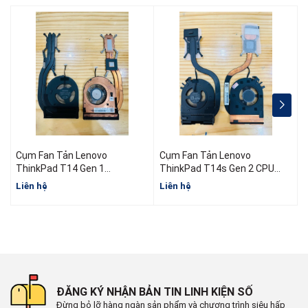
Cụm Fan Tản Lenovo
Cụm Fan Tản Lenovo
ThinkPad T14 Gen 1
ThinkPad T14s Gen 2 CPU
5H40W36698 5H40W36699
AMD
I
Liên hệ
Liên hệ
L
5H40W36700
ĐĂNG KÝ NHẬN BẢN TIN LINH KIỆN SỐ
Đừng bỏ lỡ hàng ngàn sản phẩm và chương trình siêu hấp