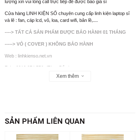
lượng xin vui lòng call trực tiếp để được báo giá sỉ
Cửa hàng LINH KIỆN SỐ chuyên cung cấp linh kiện laptop sỉ
và lẽ : fan, cáp lcd, vỏ, loa, card wifi, bản lề,....
----> TẤT CẢ SẢN PHẨM ĐƯỢC BẢO HÀNH 01 THÁNG
-----> VỎ ( COVER ) KHÔNG BẢO HÀNH
Web : linhkienso.net.vn
Zalo: 0913.374.556 (Tùng Bắp )
Xem thêm
0933.823.693 KD
SẢN PHẨM LIÊN QUAN