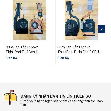
Cụm Fan Tản Lenovo
Cụm Fan Tản Lenovo
ThinkPad T14 Gen 1
ThinkPad T14s Gen 2 CPU
5H40W36698 5H40W36699
AMD
I
Liên hệ
Liên hệ
L
5H40W36700
ĐĂNG KÝ NHẬN BẢN TIN LINH KIỆN SỐ
Đừng bỏ lỡ hàng ngàn sản phẩm và chương trình siêu hấp
dẫn