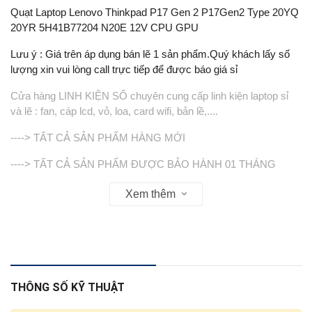
Quạt Laptop Lenovo Thinkpad P17 Gen 2 P17Gen2 Type 20YQ
20YR 5H41B77204 N20E 12V CPU GPU
Lưu ý : Giá trên áp dụng bán lẽ 1 sản phẩm.Quý khách lấy số
lượng xin vui lòng call trực tiếp để được báo giá sỉ
Cửa hàng LINH KIỆN SỐ chuyên cung cấp linh kiện laptop sỉ
và lẽ : fan, cáp lcd, vỏ, loa, card wifi, bản lề,....
----> TẤT CẢ SẢN PHẨM HÀNG MỚI
----> TẤT CẢ SẢN PHẨM ĐƯỢC BẢO HÀNH 01 THÁNG
-----> VỎ ( COVER ) KHÔNG BẢO HÀNH
Xem thêm
Web : linhkienso.net.vn
282/4 Nguyễn Tri Phương Phường 4 Quận 10
Zalo : 0933823693 (KD)
THÔNG SỐ KỸ THUẬT