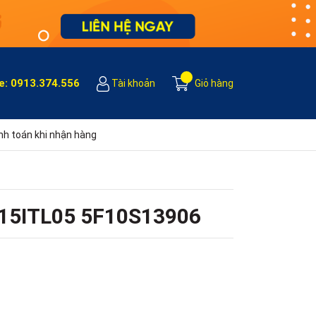
e:
0913.374.556
Tài khoản
Giỏ hàng
h toán khi nhận hàng
5 15ITL05 5F10S13906