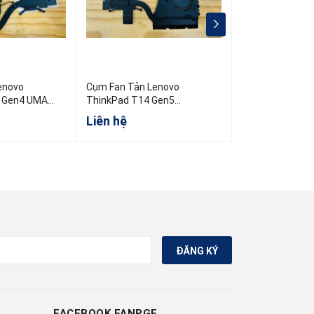
enovo
Cụm Fan Tản Lenovo
Cụm Fan Tản L
 Gen4 UMA
ThinkPad T14 Gen5
ThinkPad T460
5H41B77451
PN:01AY891 00
Liên hệ
Liên hệ
ĐĂNG KÝ
FACEBOOK FANPGE