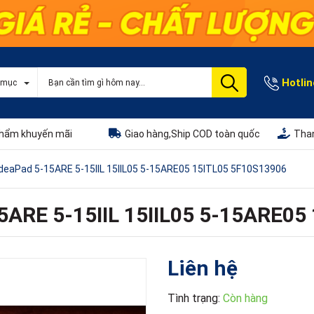
Hotlin
 mục
hẩm khuyến mãi
Giao hàng,Ship COD toàn quốc
Than
IdeaPad 5-15ARE 5-15IIL 15IIL05 5-15ARE05 15ITL05 5F10S13906
5ARE 5-15IIL 15IIL05 5-15ARE0
Liên hệ
Tình trạng:
Còn hàng