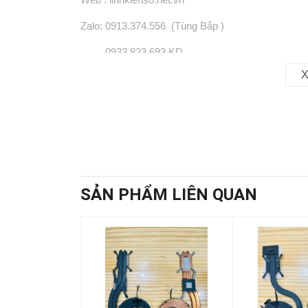
Zalo: 0913.374.556 (Tùng Bắp )
0933.823.693 KD
X
SẢN PHẨM LIÊN QUAN