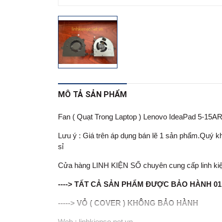
MÔ TẢ SẢN PHẨM
Fan ( Quạt Trong Laptop ) Lenovo IdeaPad 5-15A
Lưu ý : Giá trên áp dụng bán lẽ 1 sản phẩm.Quý khá
sỉ
Cửa hàng LINH KIỆN SỐ chuyên cung cấp linh kiện lapt
----> TẤT CẢ SẢN PHẨM ĐƯỢC BẢO HÀNH 0
-----> VỎ ( COVER ) KHÔNG BẢO HÀNH
Web : linhkienso.net.vn