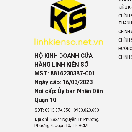
ĐIỀU K
CHÍNH
THANH
CHÍNH
CHÍNH 
HƯỚNG
HỘ KINH DOANH CỬA
CHÍNH
HÀNG LINH KIỆN SỐ
MST: 8816230387-001
Ngày cấp: 16/03/2023
Nơi cấp: Ủy ban Nhân Dân
Quận 10
SĐT:
0913.374.556
-
0933.823.693
Địa chỉ:
282/4 Nguyễn Tri Phương,
Phường 4, Quận 10, TP. HCM