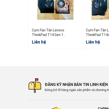
Cụm Fan Tản Lenovo
Cụm Fan Tản 
ThinkPad T14 Gen 1
ThinkPad T14s
5H40W36698 5H40W36699
AMD
Liên hệ
Liên hệ
5H40W36700
ĐĂNG KÝ NHẬN BẢN TIN LINH KIỆN
Đừng bỏ lỡ hàng ngàn sản phẩm và chương tr
CHÍN