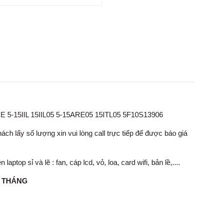
RE 5-15IIL 15IIL05 5-15ARE05 15ITL05 5F10S13906
ch lấy số lượng xin vui lòng call trực tiếp để được báo giá
op sỉ và lẽ : fan, cáp lcd, vỏ, loa, card wifi, bản lề,....
1 THÁNG