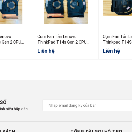
Lenovo
Cụm Fan Tản Lenovo
Cụm Fan Tản L
 Gen 2 CPU
ThinkPad T14s Gen 2 CPU
Thinkpad T14S
Intel
5H41B77380
Liên hệ
Liên hệ
 SỐ
ình siêu hấp dẫn
H SÁCH
TỔNG ĐÀI GỌI HỖ TRỢ