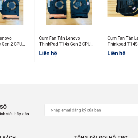
Lenovo
Cụm Fan Tản Lenovo
Cụm Fan Tản L
 Gen 2 CPU
ThinkPad T14s Gen 2 CPU
Thinkpad T14S
Intel
5H41B77380
Liên hệ
Liên hệ
 SỐ
ình siêu hấp dẫn
H SÁCH
TỔNG ĐÀI GỌI HỖ TRỢ