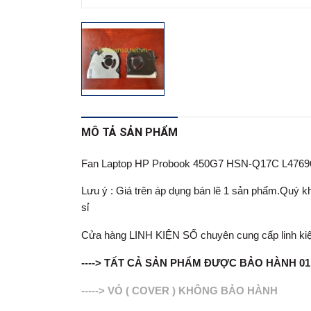
MÔ TẢ SẢN PHẨM
Fan Laptop HP Probook 450G7 HSN-Q17C L4769
Lưu ý : Giá trên áp dụng bán lẽ 1 sản phẩm.Quý khá
sỉ
Cửa hàng LINH KIỆN SỐ chuyên cung cấp linh kiện lapt
----> TẤT CẢ SẢN PHẨM ĐƯỢC BẢO HÀNH 0
-----> VỎ ( COVER ) KHÔNG BẢO HÀNH