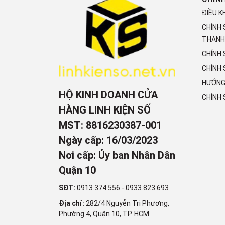
ĐIỀU K
CHÍNH
THANH
CHÍNH
CHÍNH 
HƯỚNG
HỘ KINH DOANH CỬA
CHÍNH
HÀNG LINH KIỆN SỐ
MST: 8816230387-001
Ngày cấp: 16/03/2023
Nơi cấp: Ủy ban Nhân Dân
Quận 10
SĐT:
0913.374.556
-
0933.823.693
Địa chỉ:
282/4 Nguyễn Tri Phương,
Phường 4, Quận 10, TP. HCM