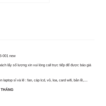
6-001 new
ch lấy số lượng xin vui lòng call trực tiếp để được báo giá
op sỉ và lẽ : fan, cáp lcd, vỏ, loa, card wifi, bản lề,....
1 THÁNG