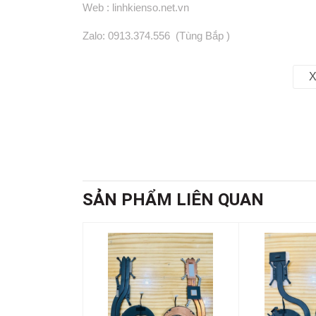
Web : linhkienso.net.vn
Zalo: 0913.374.556 (Tùng Bắp )
0933.823.693 KD
X
SẢN PHẨM LIÊN QUAN