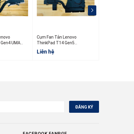
enovo
Cụm Fan Tản Lenovo
Cụm Fan Tản L
 Gen4 UMA
ThinkPad T14 Gen5
ThinkPad T460
5H41B77451
PN:01AY891 00
Liên hệ
Liên hệ
ĐĂNG KÝ
FACEBOOK FANPGE