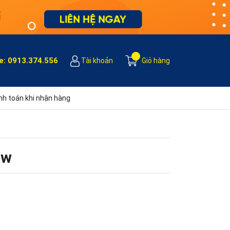
e:
0913.374.556
Tài khoản
Giỏ hàng
h toán khi nhận hàng
ew