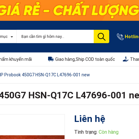
Hotlin
 mục
hẩm khuyến mãi
Giao hàng,Ship COD toàn quốc
Than
HP Probook 450G7 HSN-Q17C L47696-001 new
 450G7 HSN-Q17C L47696-001 n
Liên hệ
Tình trạng:
Còn hàng