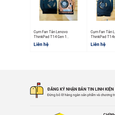
Cụm Fan Tản Lenovo
Cụm Fan Tản 
ThinkPad T14 Gen 1
ThinkPad T14s
5H40W36698 5H40W36699
AMD
Liên hệ
Liên hệ
5H40W36700
ĐĂNG KÝ NHẬN BẢN TIN LINH KIỆN
Đừng bỏ lỡ hàng ngàn sản phẩm và chương tr
CHÍN