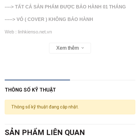
----> TẤT CẢ SẢN PHẨM ĐƯỢC BẢO HÀNH 01 THÁNG
-----> VỎ ( COVER ) KHÔNG BẢO HÀNH
Web : linhkienso.net.vn
Zalo: 0913.374.556 (Tùng Bắp )
Xem thêm
0933.823.693 KD
THÔNG SỐ KỸ THUẬT
Thông số kỹ thuật đang cập nhật.
SẢN PHẨM LIÊN QUAN