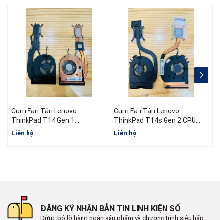
Cụm Fan Tản Lenovo
Cụm Fan Tản Lenovo
ThinkPad T14 Gen 1
ThinkPad T14s Gen 2 CPU
5H40W36698 5H40W36699
AMD
I
Liên hệ
Liên hệ
L
5H40W36700
ĐĂNG KÝ NHẬN BẢN TIN LINH KIỆN SỐ
Đừng bỏ lỡ hàng ngàn sản phẩm và chương trình siêu hấp