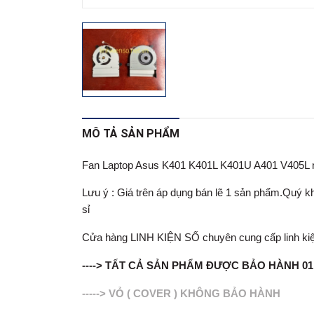
MÔ TẢ SẢN PHẨM
Fan Laptop Asus K401 K401L K401U A401 V405L 
Lưu ý : Giá trên áp dụng bán lẽ 1 sản phẩm.Quý khá
sỉ
Cửa hàng LINH KIỆN SỐ chuyên cung cấp linh kiện lapt
----> TẤT CẢ SẢN PHẨM ĐƯỢC BẢO HÀNH 0
-----> VỎ ( COVER ) KHÔNG BẢO HÀNH