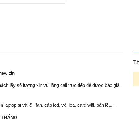
T
new zin
ch lấy số lượng xin vui lòng call trực tiếp để được báo giá
op sỉ và lẽ : fan, cáp lcd, vỏ, loa, card wifi, bản lề,....
1 THÁNG