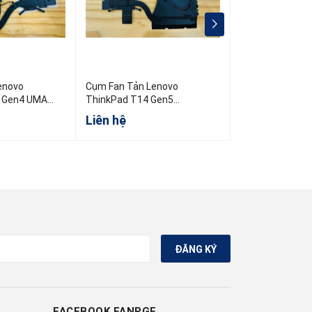
enovo
Cụm Fan Tản Lenovo
Cụm Fan Tản L
 Gen4 UMA
ThinkPad T14 Gen5
ThinkPad T460
5H41B77451
PN:01AY891 00
Liên hệ
Liên hệ
ĐĂNG KÝ
FACEBOOK FANPGE