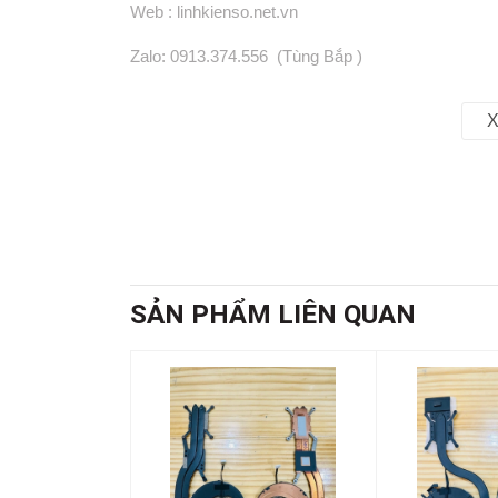
Web : linhkienso.net.vn
Zalo: 0913.374.556 (Tùng Bắp )
0933.823.693 KD
X
SẢN PHẨM LIÊN QUAN