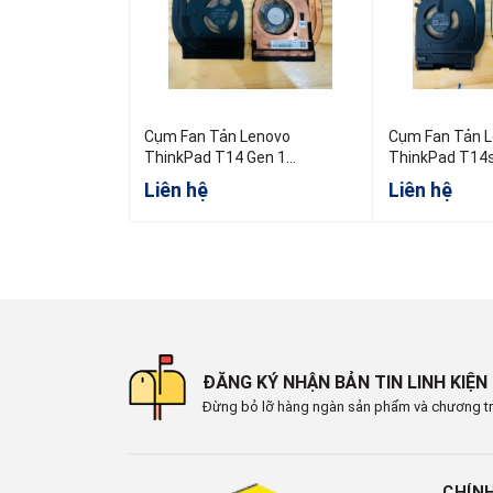
Cụm Fan Tản Lenovo
Cụm Fan Tản 
ThinkPad T14 Gen 1
ThinkPad T14s
5H40W36698 5H40W36699
AMD
Liên hệ
Liên hệ
5H40W36700
ĐĂNG KÝ NHẬN BẢN TIN LINH KIỆN
Đừng bỏ lỡ hàng ngàn sản phẩm và chương tr
CHÍN