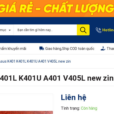
Hotlin
 mục
hẩm khuyến mãi
Giao hàng,Ship COD toàn quốc
Than
Asus K401 K401L K401U A401 V405L new zin
K401L K401U A401 V405L new zin
Liên hệ
Tình trạng:
Còn hàng