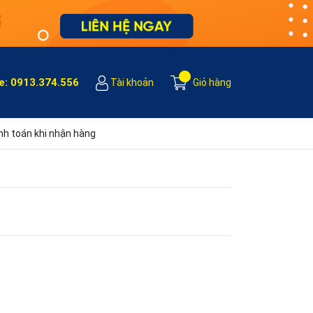
e:
0913.374.556
Tài khoản
Giỏ hàng
h toán khi nhận hàng