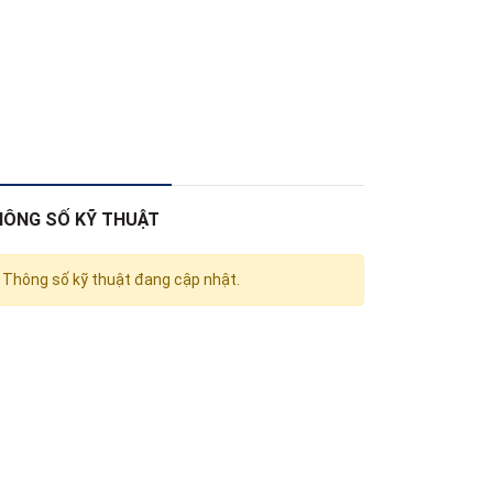
HÔNG SỐ KỸ THUẬT
Thông số kỹ thuật đang cập nhật.