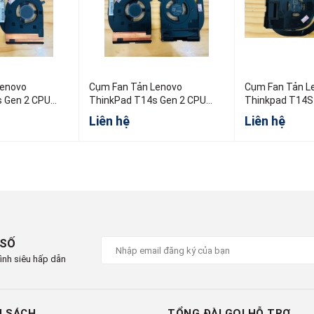
Lenovo
Cụm Fan Tản Lenovo
Cụm Fan Tản L
 Gen 2 CPU
ThinkPad T14s Gen 2 CPU
Thinkpad T14S
Intel
5H41B77380
Liên hệ
Liên hệ
 SỐ
ình siêu hấp dẫn
H SÁCH
TỔNG ĐÀI GỌI HỖ TRỢ