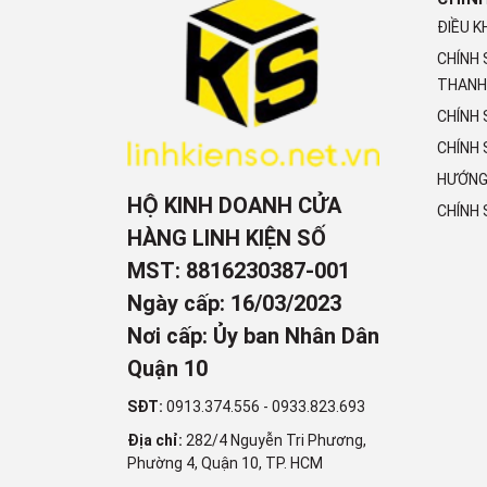
ĐIỀU K
CHÍNH
THANH
CHÍNH
CHÍNH 
HƯỚNG
HỘ KINH DOANH CỬA
CHÍNH
HÀNG LINH KIỆN SỐ
MST: 8816230387-001
Ngày cấp: 16/03/2023
Nơi cấp: Ủy ban Nhân Dân
Quận 10
SĐT:
0913.374.556
-
0933.823.693
Địa chỉ:
282/4 Nguyễn Tri Phương,
Phường 4, Quận 10, TP. HCM