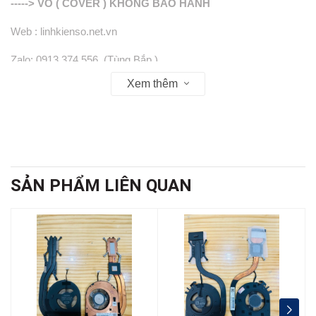
-----> VỎ ( COVER ) KHÔNG BẢO HÀNH
Web : linhkienso.net.vn
Zalo: 0913.374.556 (Tùng Bắp )
Xem thêm
0933.823.693 KD
SẢN PHẨM LIÊN QUAN