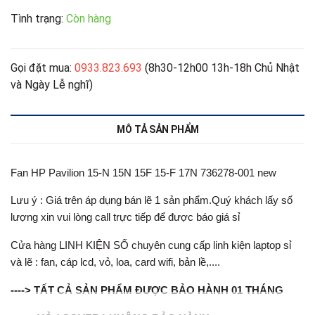
Tình trạng:
Còn hàng
Gọi đặt mua:
0933.823.693
(8h30-12h00 13h-18h Chủ Nhật
và Ngày Lễ nghĩ)
MÔ TẢ SẢN PHẨM
Fan HP Pavilion 15-N 15N 15F 15-F 17N 736278-001 new
Lưu ý : Giá trên áp dụng bán lẽ 1 sản phẩm.Quý khách lấy số
lượng xin vui lòng call trực tiếp để được báo giá sỉ
Cửa hàng LINH KIỆN SỐ chuyên cung cấp linh kiện laptop sỉ
và lẽ : fan, cáp lcd, vỏ, loa, card wifi, bản lề,....
----> TẤT CẢ SẢN PHẨM ĐƯỢC BẢO HÀNH 01 THÁNG