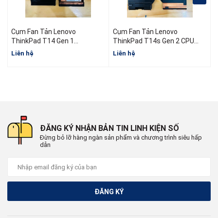
Cụm Fan Tản Lenovo
Cụm Fan Tản Lenovo
ThinkPad T14 Gen 1
ThinkPad T14s Gen 2 CPU
5H40W36698 5H40W36699
AMD
I
Liên hệ
Liên hệ
L
5H40W36700
ĐĂNG KÝ NHẬN BẢN TIN LINH KIỆN SỐ
Đừng bỏ lỡ hàng ngàn sản phẩm và chương trình siêu hấp
dẫn
ĐĂNG KÝ