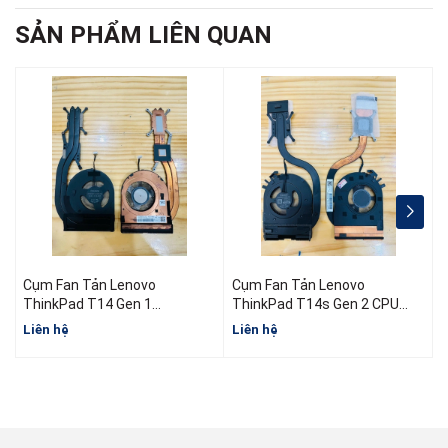
SẢN PHẨM LIÊN QUAN
Cụm Fan Tản Lenovo
Cụm Fan Tản Lenovo
ThinkPad T14 Gen 1
ThinkPad T14s Gen 2 CPU
5H40W36698 5H40W36699
AMD
I
Liên hệ
Liên hệ
L
5H40W36700