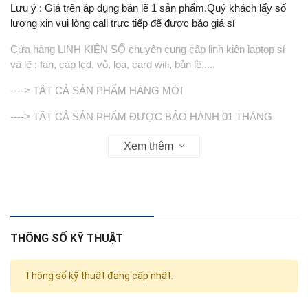
Lưu ý : Giá trên áp dụng bán lẽ 1 sản phẩm.Quý khách lấy số
lượng xin vui lòng call trực tiếp để được báo giá sỉ
Cửa hàng LINH KIỆN SỐ chuyên cung cấp linh kiện laptop sỉ
và lẽ : fan, cáp lcd, vỏ, loa, card wifi, bản lề,....
----> TẤT CẢ SẢN PHẨM HÀNG MỚI
----> TẤT CẢ SẢN PHẨM ĐƯỢC BẢO HÀNH 01 THÁNG
-----> VỎ ( COVER ) KHÔNG BẢO HÀNH
Xem thêm
Web : linhkienso.net.vn
282/4 Nguyễn Tri Phương Phường 4 Quận 10
Zalo : 0933823693 (KD)
THÔNG SỐ KỸ THUẬT
Thông số kỹ thuật đang cập nhật.