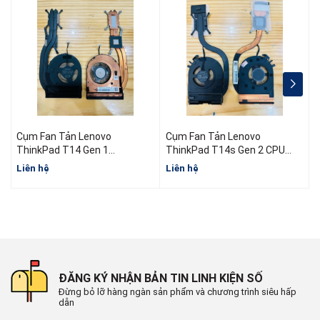
Cụm Fan Tản Lenovo
Cụm Fan Tản Lenovo
ThinkPad T14 Gen 1
ThinkPad T14s Gen 2 CPU
5H40W36698 5H40W36699
AMD
I
Liên hệ
Liên hệ
L
5H40W36700
ĐĂNG KÝ NHẬN BẢN TIN LINH KIỆN SỐ
Đừng bỏ lỡ hàng ngàn sản phẩm và chương trình siêu hấp
dẫn