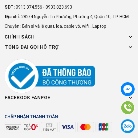
SĐT:
0913.374.556
-
0933.823.693
Địa chỉ:
282/4 Nguyễn Tri Phương, Phường 4, Quận 10, TP. HCM
Chuyên : Bán sỉ và lẻ quạt, loa, cable vỏ, wifi....Laptop
CHÍNH SÁCH
TỔNG ĐÀI GỌI HỖ TRỢ
FACEBOOK FANPGE
CHẤP NHẬN THANH TOÁN: