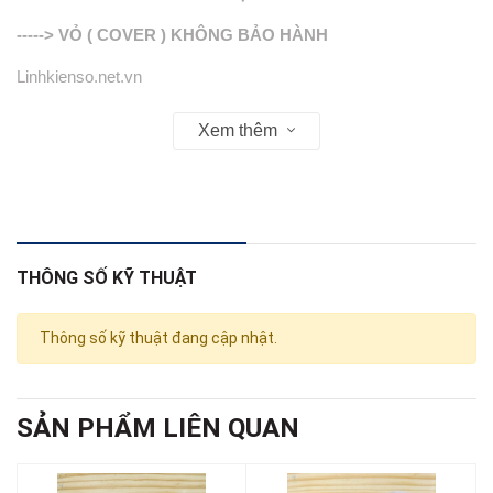
-----> VỎ ( COVER ) KHÔNG BẢO HÀNH
Linhkienso.net.vn
Zalo: 0913.374.556 TÙNG BẮP
Xem thêm
0933.823.693 C.NGA
THÔNG SỐ KỸ THUẬT
Thông số kỹ thuật đang cập nhật.
SẢN PHẨM LIÊN QUAN