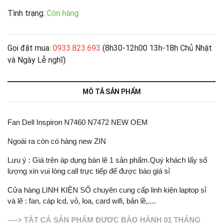
Tình trạng:
Còn hàng
Gọi đặt mua:
0933.823.693
(8h30-12h00 13h-18h Chủ Nhật
và Ngày Lễ nghĩ)
MÔ TẢ SẢN PHẨM
Fan Dell Inspiron N7460 N7472 NEW OEM
Ngoài ra còn có hàng new ZIN
Lưu ý : Giá trên áp dụng bán lẽ 1 sản phẩm.Quý khách lấy số
lượng xin vui lòng call trực tiếp để được báo giá sỉ
Cửa hàng LINH KIỆN SỐ chuyên cung cấp linh kiện laptop sỉ
và lẽ : fan, cáp lcd, vỏ, loa, card wifi, bản lề,....
----> TẤT CẢ SẢN PHẨM ĐƯỢC BẢO HÀNH 01 THÁNG