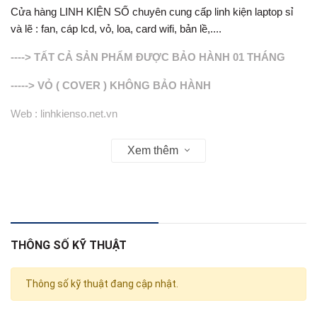
Cửa hàng LINH KIỆN SỐ chuyên cung cấp linh kiện laptop sỉ
và lẽ : fan, cáp lcd, vỏ, loa, card wifi, bản lề,....
----> TẤT CẢ SẢN PHẨM ĐƯỢC BẢO HÀNH 01 THÁNG
-----> VỎ ( COVER ) KHÔNG BẢO HÀNH
Web : linhkienso.net.vn
Zalo: 0913.374.556 (Tùng Bắp )
Xem thêm
0933.823.693 KD
THÔNG SỐ KỸ THUẬT
Thông số kỹ thuật đang cập nhật.