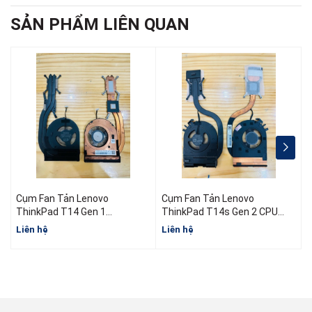
SẢN PHẨM LIÊN QUAN
Cụm Fan Tản Lenovo
Cụm Fan Tản Lenovo
ThinkPad T14 Gen 1
ThinkPad T14s Gen 2 CPU
5H40W36698 5H40W36699
AMD
I
Liên hệ
Liên hệ
L
5H40W36700