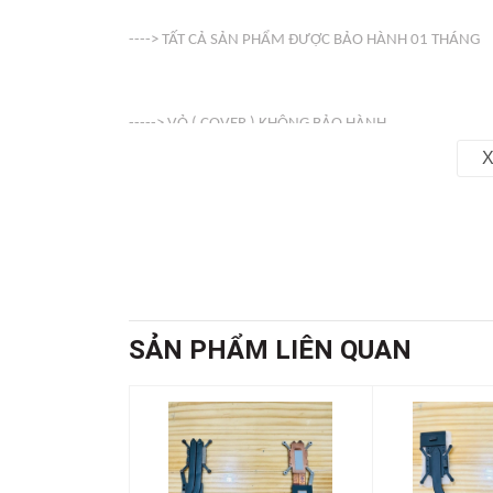
----> TẤT CẢ SẢN PHẨM ĐƯỢC BẢO HÀNH 01 THÁNG
-----> VỎ ( COVER ) KHÔNG BẢO HÀNH
X
Web : linhkienso.net.vn
Zalo: 0933.823.693 KD
SẢN PHẨM LIÊN QUAN