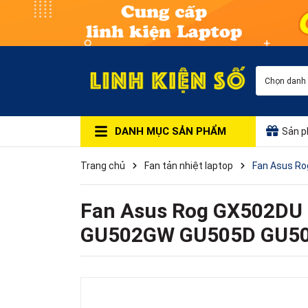
Chọn danh
DANH MỤC SẢN PHẨM
Sản p
Trang chủ
Fan tản nhiệt laptop
Fan Asus R
Fan Asus Rog GX502D
GU502GW GU505D GU50