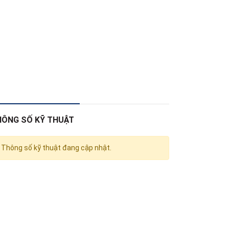
HÔNG SỐ KỸ THUẬT
Thông số kỹ thuật đang cập nhật.