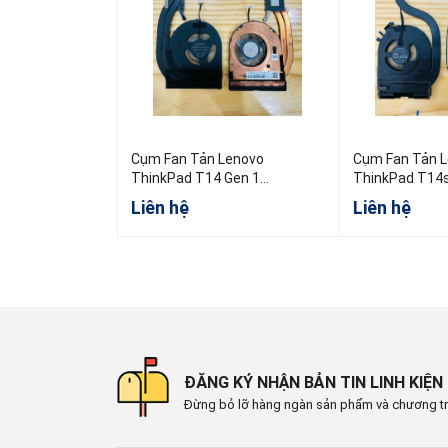
Cụm Fan Tản Lenovo
Cụm Fan Tản 
ThinkPad T14 Gen 1
ThinkPad T14s
5H40W36698 5H40W36699
AMD
Liên hệ
Liên hệ
5H40W36700
ĐĂNG KÝ NHẬN BẢN TIN LINH KIỆN
Đừng bỏ lỡ hàng ngàn sản phẩm và chương tr