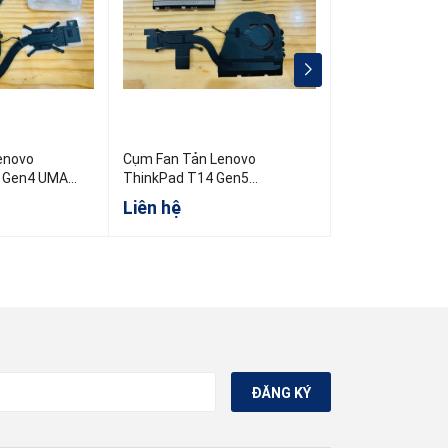
enovo
Cụm Fan Tản Lenovo
Cụm Fan Tản L
 Gen4 UMA
ThinkPad T14 Gen5
ThinkPad T460
5H41B77451
PN:01AY891 00
Liên hệ
Liên hệ
ĐĂNG KÝ