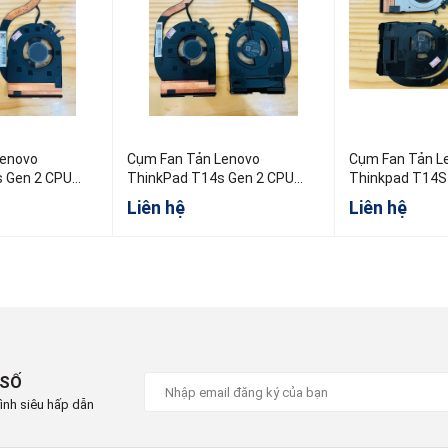
Lenovo
Cụm Fan Tản Lenovo
Cụm Fan Tản L
 Gen 2 CPU
ThinkPad T14s Gen 2 CPU
Thinkpad T14S
Intel
5H41B77380
Liên hệ
Liên hệ
 SỐ
ình siêu hấp dẫn