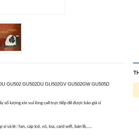
T
02DU GU502 GU502DU GU502GV GU502GW GU505D
 số lượng xin vui lòng call trực tiếp để được báo giá sỉ
và lẽ : fan, cáp lcd, vỏ, loa, card wifi, bản lề,....