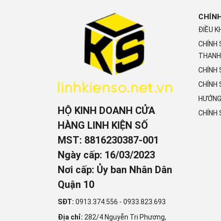
CHÍN
ĐIỀU K
CHÍNH
THANH
CHÍNH
CHÍNH 
HƯỚNG
HỘ KINH DOANH CỬA
CHÍNH
HÀNG LINH KIỆN SỐ
MST: 8816230387-001
Ngày cấp: 16/03/2023
Nơi cấp: Ủy ban Nhân Dân
Quận 10
SĐT:
0913.374.556
-
0933.823.693
Địa chỉ:
282/4 Nguyễn Tri Phương,