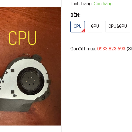
Tình trạng:
Còn hàng
BÊN:
CPU
GPU
CPU&GPU
Gọi đặt mua:
0933.823.693
(8