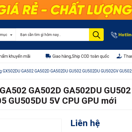
Hotlin
 mục
hẩm khuyến mãi
Giao hàng,Ship COD toàn quốc
Than
og GX502DU GA502 GA502D GA502DU GU502 GU502DU GU502GV GU502
U GA502 GA502D GA502DU GU50
5 GU505DU 5V CPU GPU mới
Liên hệ