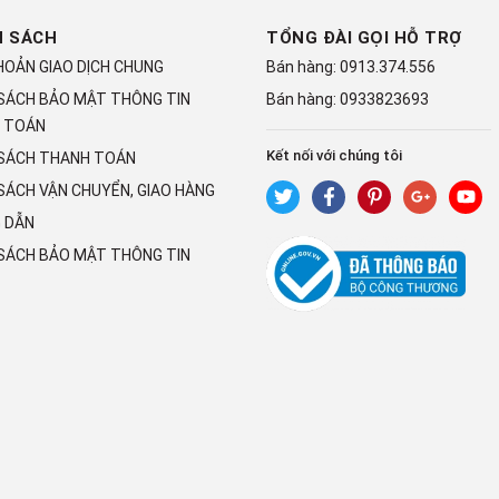
H SÁCH
TỔNG ĐÀI GỌI HỖ TRỢ
HOẢN GIAO DỊCH CHUNG
Bán hàng:
0913.374.556
 SÁCH BẢO MẬT THÔNG TIN
Bán hàng:
0933823693
 TOÁN
Kết nối với chúng tôi
 SÁCH THANH TOÁN
SÁCH VẬN CHUYỂN, GIAO HÀNG
 DẪN
 SÁCH BẢO MẬT THÔNG TIN