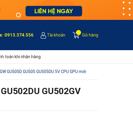
e:
0913.374.556
Tài khoản
Giỏ hàng
h toán khi nhận hàng
GW GU505D GU505 GU505DU 5V CPU GPU mới
2 GU502DU GU502GV