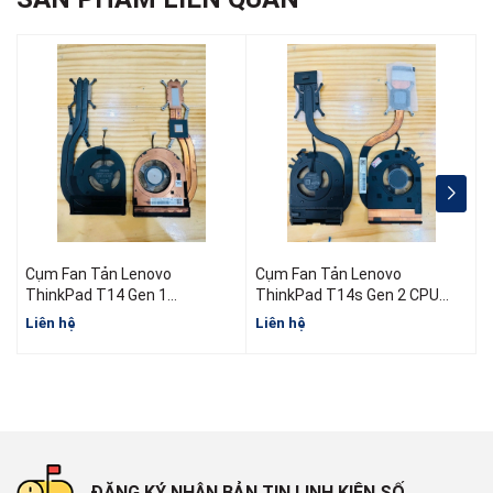
Cụm Fan Tản Lenovo
Cụm Fan Tản Lenovo
ThinkPad T14 Gen 1
ThinkPad T14s Gen 2 CPU
5H40W36698 5H40W36699
AMD
I
Liên hệ
Liên hệ
L
5H40W36700
ĐĂNG KÝ NHẬN BẢN TIN LINH KIỆN SỐ