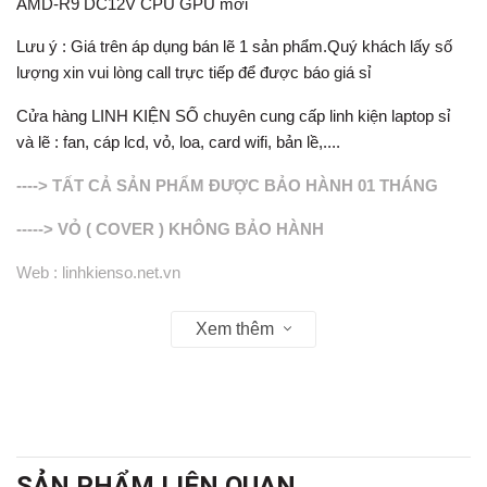
AMD-R9 DC12V CPU GPU mới
Lưu ý : Giá trên áp dụng bán lẽ 1 sản phẩm.Quý khách lấy số
lượng xin vui lòng call trực tiếp để được báo giá sỉ
Cửa hàng LINH KIỆN SỐ chuyên cung cấp linh kiện laptop sỉ
và lẽ : fan, cáp lcd, vỏ, loa, card wifi, bản lề,....
----> TẤT CẢ SẢN PHẨM ĐƯỢC BẢO HÀNH 01 THÁNG
-----> VỎ ( COVER ) KHÔNG BẢO HÀNH
Web : linhkienso.net.vn
Zalo: 0913.374.556 (Tùng Bắp )
Xem thêm
0933.823.693 KD
SẢN PHẨM LIÊN QUAN