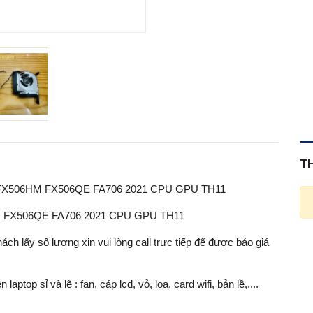
T
 FX506HM FX506QE FA706 2021 CPU GPU TH11
 FX506QE FA706 2021 CPU GPU TH11
ch lấy số lượng xin vui lòng call trực tiếp để được báo giá
op sỉ và lẽ : fan, cáp lcd, vỏ, loa, card wifi, bản lề,....