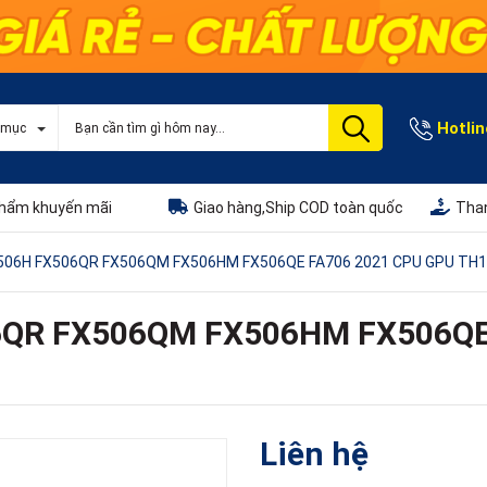
Hotlin
 mục
hẩm khuyến mãi
Giao hàng,Ship COD toàn quốc
Than
A506H FX506QR FX506QM FX506HM FX506QE FA706 2021 CPU GPU TH
6QR FX506QM FX506HM FX506QE
Liên hệ