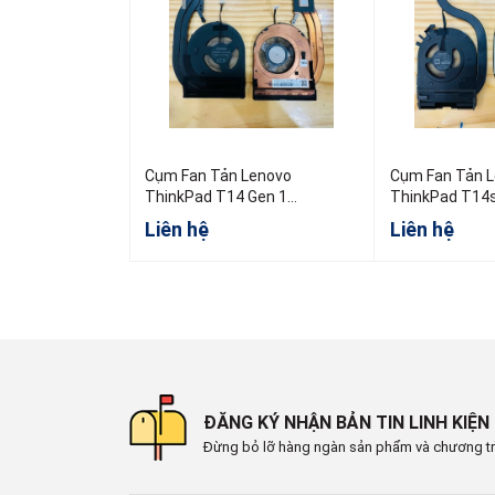
Cụm Fan Tản Lenovo
Cụm Fan Tản 
ThinkPad T14 Gen 1
ThinkPad T14s
5H40W36698 5H40W36699
AMD
Liên hệ
Liên hệ
5H40W36700
ĐĂNG KÝ NHẬN BẢN TIN LINH KIỆN
Đừng bỏ lỡ hàng ngàn sản phẩm và chương tr