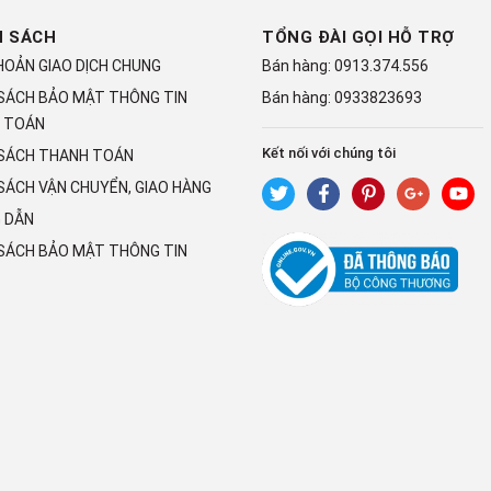
H SÁCH
TỔNG ĐÀI GỌI HỖ TRỢ
HOẢN GIAO DỊCH CHUNG
Bán hàng:
0913.374.556
 SÁCH BẢO MẬT THÔNG TIN
Bán hàng:
0933823693
 TOÁN
Kết nối với chúng tôi
 SÁCH THANH TOÁN
SÁCH VẬN CHUYỂN, GIAO HÀNG
 DẪN
 SÁCH BẢO MẬT THÔNG TIN