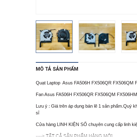
MÔ TẢ SẢN PHẨM
Quạt Laptop Asus FA506H FX506QR FX506QM
Fan Asus FA506H FX506QR FX506QM FX506HM
Lưu ý : Giá trên áp dụng bán lẽ 1 sản phẩm.Quý khá
sỉ
Cửa hàng LINH KIỆN SỐ chuyên cung cấp linh kiện lapt
----> TẤT CẢ SẢN PHẨM HÀNG MỚI