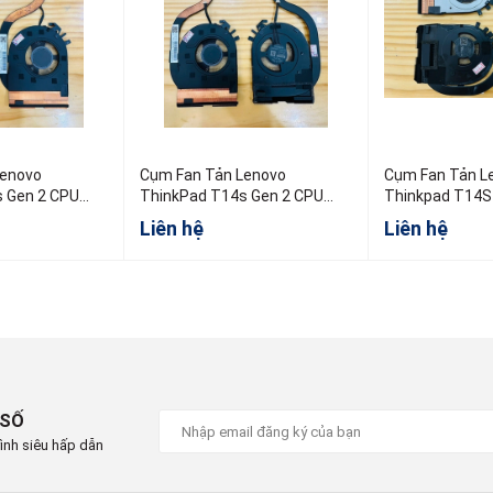
Lenovo
Cụm Fan Tản Lenovo
Cụm Fan Tản L
 Gen 2 CPU
ThinkPad T14s Gen 2 CPU
Thinkpad T14S
Intel
5H41B77380
Liên hệ
Liên hệ
 SỐ
ình siêu hấp dẫn