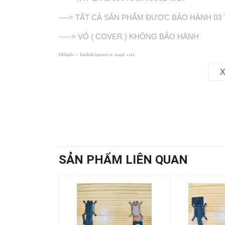
----> TẤT CẢ SẢN PHẨM ĐƯỢC BẢO HÀNH 03
-----> VỎ ( COVER ) KHÔNG BẢO HÀNH
Web : linhkienso.net.vn
X
282/4 Nguyễn Tri Phương Phường Vườn Lài, TP. 
Zalo : 0933823693 (KD)
SẢN PHẨM LIÊN QUAN