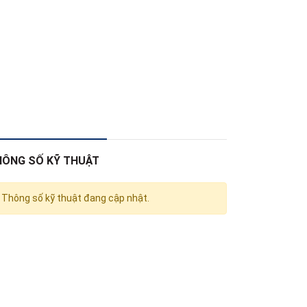
HÔNG SỐ KỸ THUẬT
Thông số kỹ thuật đang cập nhật.