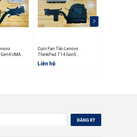
enovo
Cụm Fan Tản Lenovo
Cụm Fan Tản L
 Gen4 UMA
ThinkPad T14 Gen5
ThinkPad T460
5H41B77451
PN:01AY891 00
Liên hệ
Liên hệ
ĐĂNG KÝ