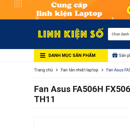
Chọn danh
DANH MỤC SẢN PHẨM
Sản p
Trang chủ
Fan tản nhiệt laptop
Fan Asus F
Fan Asus FA506H FX50
TH11