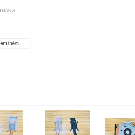
 THÁNG
em thêm
Hồ Chí Minh