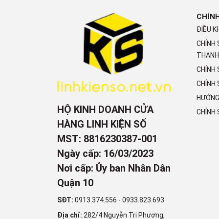
CHÍN
ĐIỀU K
CHÍNH
THANH
CHÍNH
CHÍNH 
HƯỚNG
HỘ KINH DOANH CỬA
CHÍNH
HÀNG LINH KIỆN SỐ
MST: 8816230387-001
Ngày cấp: 16/03/2023
Nơi cấp: Ủy ban Nhân Dân
Quận 10
SĐT:
0913.374.556
-
0933.823.693
Địa chỉ:
282/4 Nguyễn Tri Phương,