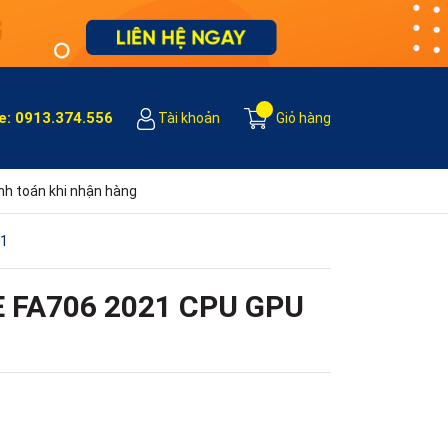
e:
0913.374.556
Tài khoản
Giỏ hàng
h toán khi nhận hàng
11
 FA706 2021 CPU GPU