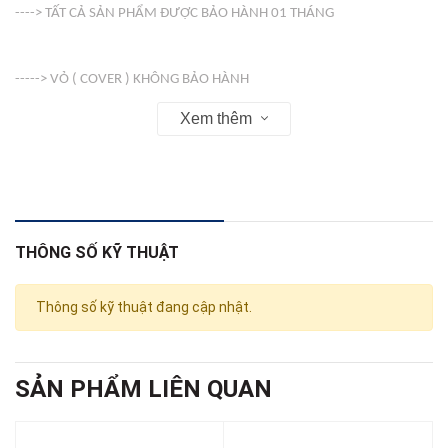
----> TẤT CẢ SẢN PHẨM ĐƯỢC BẢO HÀNH 01 THÁNG
-----> VỎ ( COVER ) KHÔNG BẢO HÀNH
Xem thêm
Web : linhkienso.net.vn
THÔNG SỐ KỸ THUẬT
Thông số kỹ thuật đang cập nhật.
SẢN PHẨM LIÊN QUAN