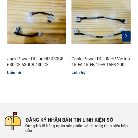
Jack Power DC - in HP 430G8
Cable Power DC - IN HP Victus
J
630 G8 630G8 430 G8
15-FA 15-FB 15FA 15FB 200W
N13314-001 L52B16-S46
Liên hệ
Liên hệ
L
N13470-S60 N13470-Y60
ĐĂNG KÝ NHẬN BẢN TIN LINH KIỆN SỐ
Đừng bỏ lỡ hàng ngàn sản phẩm và chương trình siêu hấp
dẫn