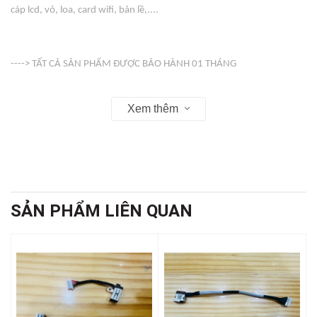
cáp lcd, vỏ, loa, card wifi, bản lề,....
----> TẤT CẢ SẢN PHẨM ĐƯỢC BẢO HÀNH 01 THÁNG
Xem thêm
-----> VỎ ( COVER ) KHÔNG BẢO HÀNH
Web : linhkienso.net.vn
SẢN PHẨM LIÊN QUAN