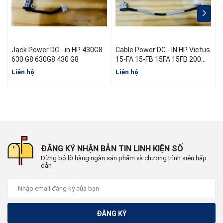
Jack Power DC - in HP 430G8
Cable Power DC - IN HP Victus
J
630 G8 630G8 430 G8
15-FA 15-FB 15FA 15FB 200W
N13314-001 L52B16-S46
Liên hệ
Liên hệ
L
N13470-S60 N13470-Y60
ĐĂNG KÝ NHẬN BẢN TIN LINH KIỆN SỐ
Đừng bỏ lỡ hàng ngàn sản phẩm và chương trình siêu hấp
dẫn
ĐĂNG KÝ