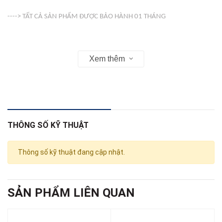
----> TẤT CẢ SẢN PHẨM ĐƯỢC BẢO HÀNH 01 THÁNG
-----> VỎ ( COVER ) KHÔNG BẢO HÀNH
Xem thêm
Web : linhkienso.net.vn
THÔNG SỐ KỸ THUẬT
Zalo: 0933.823.693 KD
Thông số kỹ thuật đang cập nhật.
SẢN PHẨM LIÊN QUAN