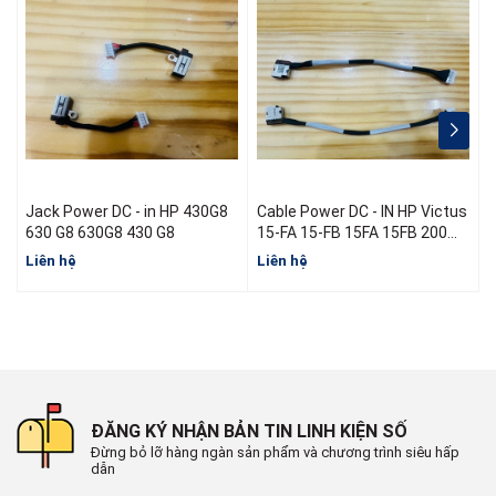
Jack Power DC - in HP 430G8
Cable Power DC - IN HP Victus
J
630 G8 630G8 430 G8
15-FA 15-FB 15FA 15FB 200W
N13314-001 L52B16-S46
Liên hệ
Liên hệ
L
N13470-S60 N13470-Y60
ĐĂNG KÝ NHẬN BẢN TIN LINH KIỆN SỐ
Đừng bỏ lỡ hàng ngàn sản phẩm và chương trình siêu hấp
dẫn