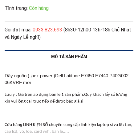
Tình trạng:
Còn hàng
Gọi đặt mua:
0933.823.693
(8h30-12h00 13h-18h Chủ Nhật
và Ngày Lễ nghĩ)
MÔ TẢ SẢN PHẨM
Dây nguồn
( jack power )
Dell Latitude E7450 E7440 P40G002
06KVRF mới
Lưu ý : Giá trên áp dụng bán lẽ 1 sản phẩm.Quý khách lấy số lượng
xin vui lòng call trực tiếp để được báo giá sỉ
Cửa hàng LINH KIỆN SỐ chuyên cung cấp linh kiện laptop sỉ và lẽ : fan,
cáp lcd, vỏ, loa, card wifi, bản lề,....