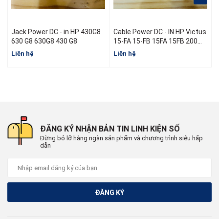
Jack Power DC - in HP 430G8
Cable Power DC - IN HP Victus
J
630 G8 630G8 430 G8
15-FA 15-FB 15FA 15FB 200W
N13314-001 L52B16-S46
Liên hệ
Liên hệ
L
N13470-S60 N13470-Y60
ĐĂNG KÝ NHẬN BẢN TIN LINH KIỆN SỐ
Đừng bỏ lỡ hàng ngàn sản phẩm và chương trình siêu hấp
dẫn
ĐĂNG KÝ