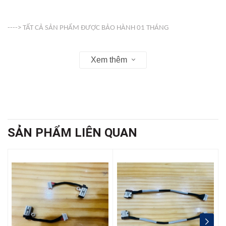
----> TẤT CẢ SẢN PHẨM ĐƯỢC BẢO HÀNH 01 THÁNG
Xem thêm
-----> VỎ ( COVER ) KHÔNG BẢO HÀNH
Web : linhkienso.net.vn
SẢN PHẨM LIÊN QUAN
Zalo: 0933.823.693 KD