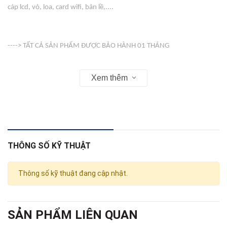
cáp lcd, vỏ, loa, card wifi, bản lề,....
----> TẤT CẢ SẢN PHẨM ĐƯỢC BẢO HÀNH 01 THÁNG
Xem thêm
-----> VỎ ( COVER ) KHÔNG BẢO HÀNH
Web : linhkienso.net.vn
THÔNG SỐ KỸ THUẬT
Zalo: 0933.823.693 KD
Thông số kỹ thuật đang cập nhật.
SẢN PHẨM LIÊN QUAN