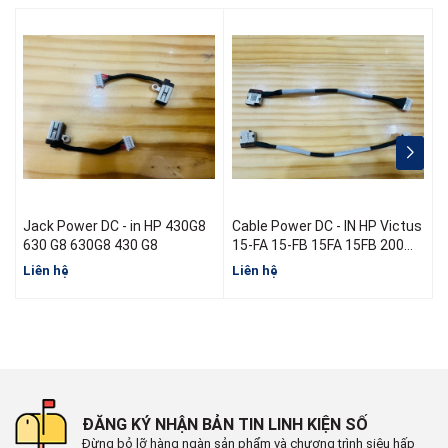
Jack Power DC - in HP 430G8
Cable Power DC - IN HP Victus
J
630 G8 630G8 430 G8
15-FA 15-FB 15FA 15FB 200W
N13314-001 L52B16-S46
Liên hệ
Liên hệ
L
N13470-S60 N13470-Y60
ĐĂNG KÝ NHẬN BẢN TIN LINH KIỆN SỐ
Đừng bỏ lỡ hàng ngàn sản phẩm và chương trình siêu hấp