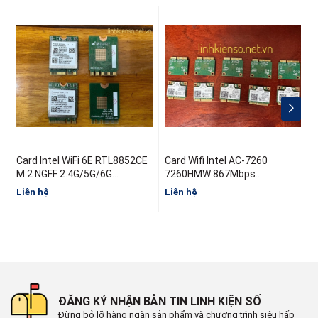
Zalo: 0913.374.556 (Tùng Bắp )
0933.823.693 KD
Card Intel WiFi 6E RTL8852CE
Card Wifi Intel AC-7260
C
M.2 NGFF 2.4G/5G/6G
7260HMW 867Mbps
1800Mbps Bluetooth 5.3
2.4G/5Ghz 802.11ac MINI PCI-
Liên hệ
Liên hệ
L
E Bluetooth 4.0
ĐĂNG KÝ NHẬN BẢN TIN LINH KIỆN SỐ
Đừng bỏ lỡ hàng ngàn sản phẩm và chương trình siêu hấp