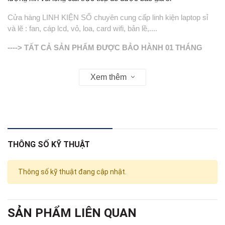
Cửa hàng LINH KIỆN SỐ chuyên cung cấp linh kiện laptop sỉ
và lẽ : fan, cáp lcd, vỏ, loa, card wifi, bản lề,....
----> TẤT CẢ SẢN PHẨM ĐƯỢC BẢO HÀNH 01 THÁNG
-----> VỎ ( COVER ) KHÔNG BẢO HÀNH
Xem thêm
Web : linhkienso.net.vn
Zalo: 0913.374.556 (Tùng Bắp )
0933.823.693 KD
THÔNG SỐ KỸ THUẬT
Thông số kỹ thuật đang cập nhật.
SẢN PHẨM LIÊN QUAN