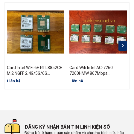
Card Intel WiFi 6E RTL8852CE
Card Wifi Intel AC-7260
C
M.2 NGFF 2.4G/5G/6G
7260HMW 867Mbps
1800Mbps Bluetooth 5.3
2.4G/5Ghz 802.11ac MINI PCI-
Liên hệ
Liên hệ
L
E Bluetooth 4.0
ĐĂNG KÝ NHẬN BẢN TIN LINH KIỆN SỐ
Đừng bỏ lỡ hàng ngàn sản phẩm và chương trình siêu hấp