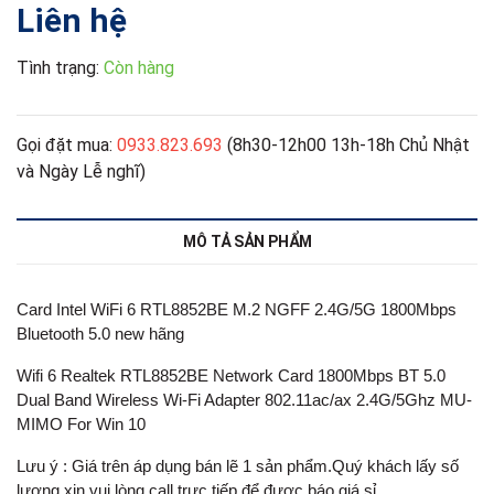
Liên hệ
Tình trạng:
Còn hàng
Gọi đặt mua:
0933.823.693
(8h30-12h00 13h-18h Chủ Nhật
và Ngày Lễ nghĩ)
MÔ TẢ SẢN PHẨM
Card Intel WiFi 6 RTL8852BE M.2 NGFF 2.4G/5G 1800Mbps
Bluetooth 5.0 new hãng
Wifi 6 Realtek RTL8852BE Network Card 1800Mbps BT 5.0
Dual Band Wireless Wi-Fi Adapter 802.11ac/ax 2.4G/5Ghz MU-
MIMO For Win 10
Lưu ý : Giá trên áp dụng bán lẽ 1 sản phẩm.Quý khách lấy số
lượng xin vui lòng call trực tiếp để được báo giá sỉ