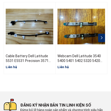
Cable Battery Dell Latitude
Webcam Dell Latitude 3540
Cáp
5531 E5531 Precision 3571
5400 5401 5402 5320 5420
M3571 00CPVV
5500 5502 5520 07JXD1
Liên hệ
Liên hệ
L
450.0PY02.0001 BM15 4 cell
c
ĐĂNG KÝ NHẬN BẢN TIN LINH KIỆN SỐ
Đừng bỏ lỡ hàng ngàn sản phẩm và chương trình siêu hấp