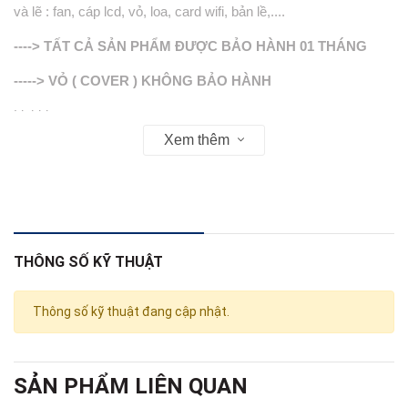
và lẽ : fan, cáp lcd, vỏ, loa, card wifi, bản lề,....
----> TẤT CẢ SẢN PHẨM ĐƯỢC BẢO HÀNH 01 THÁNG
-----> VỎ ( COVER ) KHÔNG BẢO HÀNH
Linhkienso.net.vn
Xem thêm
Zalo: 0913.374.556 TÙNG BẮP
0933.823.693 C.NGA
THÔNG SỐ KỸ THUẬT
Thông số kỹ thuật đang cập nhật.
SẢN PHẨM LIÊN QUAN