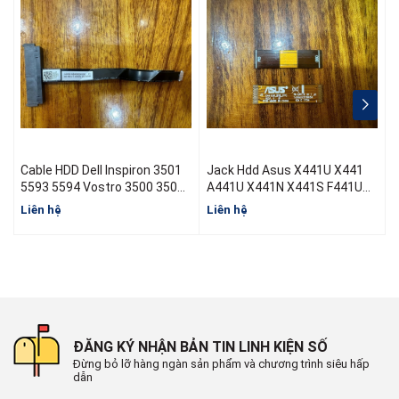
Cable HDD Dell Inspiron 3501
Jack Hdd Asus X441U X441
Jack 
5593 5594 Vostro 3500 3501
A441U X441N X441S F441U
FDI55 FD155 0DXKT3
R414U X441NC X441SC
Liên hệ
Liên hệ
L
NBX0002KX00
X441UV X441UF
ĐĂNG KÝ NHẬN BẢN TIN LINH KIỆN SỐ
Đừng bỏ lỡ hàng ngàn sản phẩm và chương trình siêu hấp
dẫn