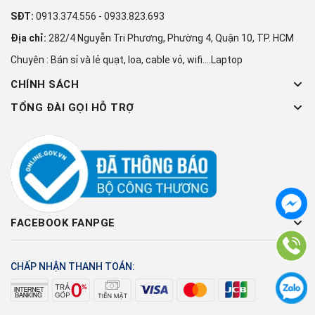
SĐT:
0913.374.556
-
0933.823.693
Địa chỉ:
282/4 Nguyễn Tri Phương, Phường 4, Quận 10, TP. HCM
Chuyên : Bán sỉ và lẻ quạt, loa, cable vỏ, wifi....Laptop
CHÍNH SÁCH
TỔNG ĐÀI GỌI HỖ TRỢ
FACEBOOK FANPGE
CHẤP NHẬN THANH TOÁN: