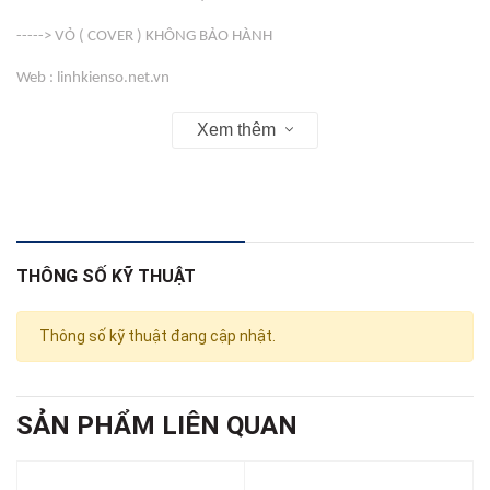
-----> VỎ ( COVER ) KHÔNG BẢO HÀNH
Web : linhkienso.net.vn
163 Tô Hiến Thành Phường 13 Quận 10 , Tp Hồ Chí Minh
Xem thêm
Zalo: 0933.823.693 KD
THÔNG SỐ KỸ THUẬT
Thông số kỹ thuật đang cập nhật.
SẢN PHẨM LIÊN QUAN