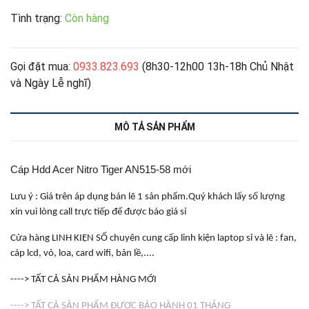
Tình trạng:
Còn hàng
Gọi đặt mua:
0933.823.693
(8h30-12h00 13h-18h Chủ Nhật
và Ngày Lễ nghĩ)
MÔ TẢ SẢN PHẨM
Cáp Hdd Acer Nitro Tiger AN515-58 mới
Lưu ý : Giá trên áp dụng bán lẽ 1 sản phẩm.Quý khách lấy số lượng
xin vui lòng call trực tiếp để được báo giá sỉ
Cửa hàng LINH KIỆN SỐ chuyên cung cấp linh kiện laptop sỉ và lẽ : fan,
cáp lcd, vỏ, loa, card wifi, bản lề,....
----> TẤT CẢ SẢN PHẨM HÀNG MỚI
----> TẤT CẢ SẢN PHẨM ĐƯỢC BẢO HÀNH 01 THÁNG