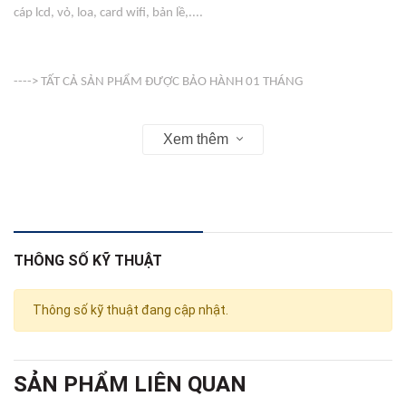
cáp lcd, vỏ, loa, card wifi, bản lề,....
----> TẤT CẢ SẢN PHẨM ĐƯỢC BẢO HÀNH 01 THÁNG
Xem thêm
-----> VỎ ( COVER ) KHÔNG BẢO HÀNH
Web : linhkienso.net.vn
THÔNG SỐ KỸ THUẬT
Zalo: 0933.823.693 KD
Thông số kỹ thuật đang cập nhật.
SẢN PHẨM LIÊN QUAN