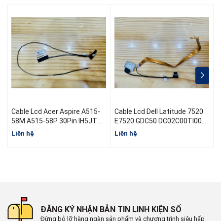
Cable Lcd Acer Aspire A515-
Cable Lcd Dell Latitude 7520
C
58M A515-58P 30Pin IH5JT
E7520 GDC50 DC02C00TI00
M
50.KHJN2.003 DC02004B300
08V84N EDP FHD 2.7 RGB
Liên hệ
Liên hệ
L
30Pin 0.5
ĐĂNG KÝ NHẬN BẢN TIN LINH KIỆN SỐ
Đừng bỏ lỡ hàng ngàn sản phẩm và chương trình siêu hấp