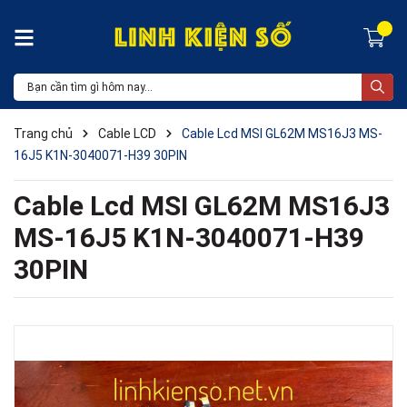
Trang chủ
Cable LCD
Cable Lcd MSI GL62M MS16J3 MS-
16J5 K1N-3040071-H39 30PIN
Cable Lcd MSI GL62M MS16J3
MS-16J5 K1N-3040071-H39
30PIN